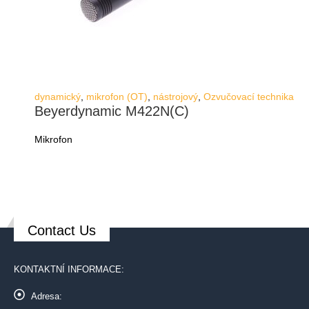
dynamický
,
mikrofon (OT)
,
nástrojový
,
Ozvučovací technika
Beyerdynamic M422N(C)
Mikrofon
Contact Us
KONTAKTNÍ INFORMACE:
Adresa: