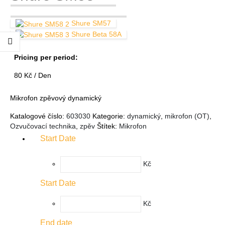
Shure SM57
Shure Beta 58A
Pricing per period:
80
Kč
/ Den
Mikrofon zpěvový dynamický
Katalogové číslo:
603030
Kategorie:
dynamický
,
mikrofon (OT)
,
Ozvučovací technika
,
zpěv
Štítek:
Mikrofon
Start Date
Kč
Start Date
Kč
End date