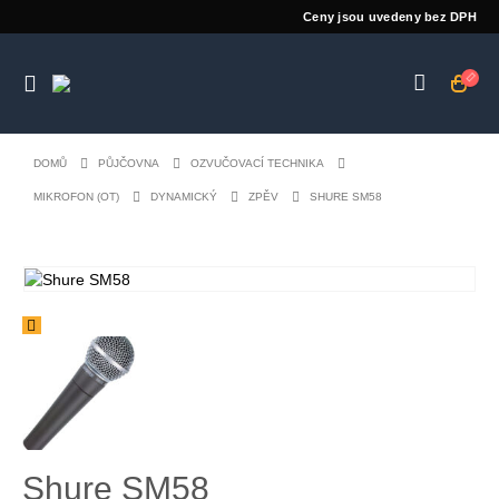
Ceny jsou uvedeny bez DPH
DOMŮ
PŮJČOVNA
OZVUČOVACÍ TECHNIKA
MIKROFON (OT)
DYNAMICKÝ
ZPĚV
SHURE SM58
Shure SM58