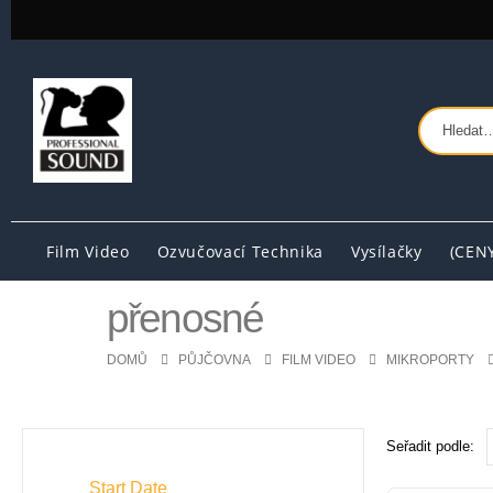
Film Video
Ozvučovací Technika
Vysílačky
(CEN
přenosné
DOMŮ
PŮJČOVNA
FILM VIDEO
MIKROPORTY
Seřadit podle:
Start Date