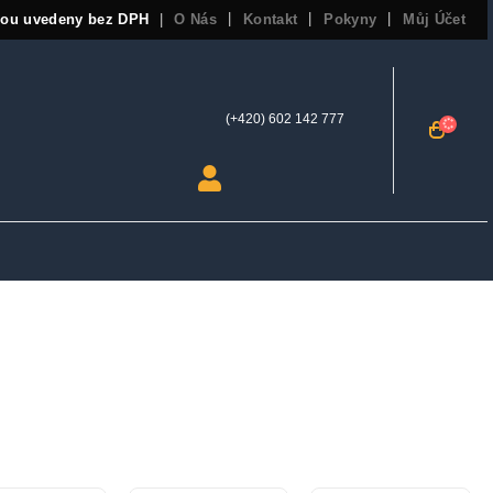
sou uvedeny bez DPH
O Nás
Kontakt
Pokyny
Můj Účet
|
(+420) 602 142 777