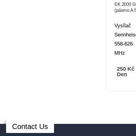
EK 2000 G
(pásmo A 
-626 Mhz)
Vysílač
Sennheis
558-626
MHz
250
Kč
Den
Contact Us