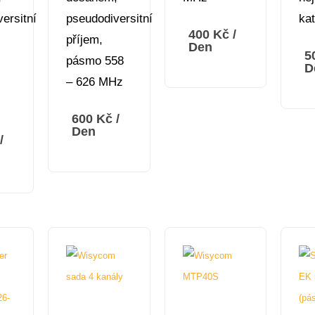
ersitní
pseudodiversitní
ka
400
Kč
/
příjem,
Den
5
pásmo 558
D
– 626 MHz
600
Kč
/
Den
/