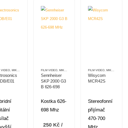
É
M VIDEO
,
MIKROPORTY
,
PŘENOSNÉ
FILM VIDEO
,
MIKROPORTY
,
PŘENOSNÉ
FILM VIDEO
,
MIKROPORTY
,
trosonics
Sennheiser
Wisycom
DB/E01
SKP 2000 G3
MCR42S
B 626-698
MHz
bridní
Kostka 626-
Stereofonní
itální
698 Mhz
přijímač
sílač
470-700
250
Kč
/
jvyšší
MHz