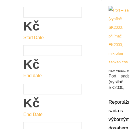
Kč
Start Date
Kč
FILM VIDEO
,
MIK
End date
Port – sad
(vysílač
SK2000,
přijímač
Kč
EK2000,
Reportáž
mikrofon
sada s
sanken co
End Date
11) pásmo
výborný
626-698 M
dosahem