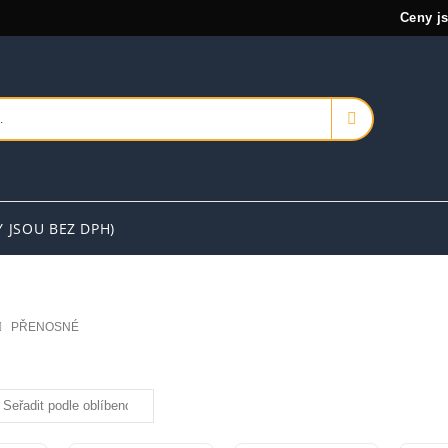
Ceny j
Y JSOU BEZ DPH)
PŘENOSNÉ