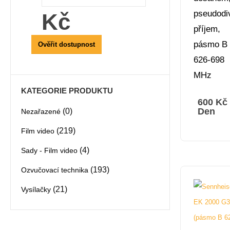
pseudodiv
Kč
příjem,
pásmo B
Ověřit dostupnost
626-698
MHz
KATEGORIE PRODUKTU
600
Kč
Den
(0)
Nezařazené
(219)
Film video
(4)
Sady - Film video
(193)
Ozvučovací technika
(21)
Vysílačky