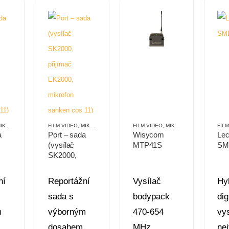
ROPORTY
,
PŘENOSNÉ
FILM VIDEO
,
MIKROPORTY
,
PŘENOSNÉ
FILM VIDEO
,
MIKROPORTY
,
PŘENOSN
FIL
a
Port – sada
Wisycom
Lec
(vysílač
MTP41S
SM
SK2000,
přijímač
EK2000,
ní
Reportážní
Vysílač
Hy
mikrofon
sada s
bodypack
dig
s
sanken cos
 B
11) pásmo A
m
výborným
470-654
vy
hz
558 -626 Mhz
,
dosahem,
MHz
ne