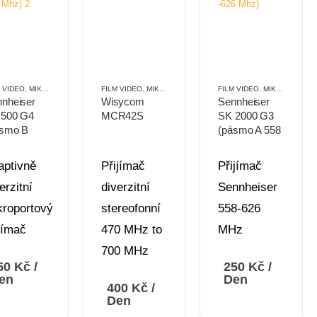
É
M VIDEO
,
MIKROPORTY
,
PŘENOSNÉ
FILM VIDEO
,
MIKROPORTY
,
PŘENOSNÉ
FILM VIDEO
,
MIKROPORTY
,
nheiser
Wisycom
Sennheiser
 500 G4
MCR42S
SK 2000 G3
ásmo B
(pásmo A 558
-698 Mhz)
-626 Mhz)
aptivně
Přijímač
Přijímač
erzitní
diverzitní
Sennheiser
kroportový
stereofonní
558-626
jímač
470 MHz to
MHz
700 MHz
50
Kč
/
250
Kč
/
en
Den
400
Kč
/
Den