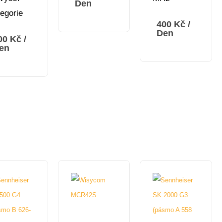
Den
tegorie
400
Kč
/
Den
00
Kč
/
en