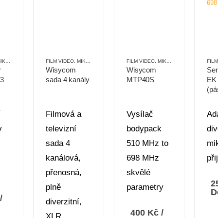
ROPORTY
,
PŘENOSNÉ
FILM VIDEO
,
MIKROPORTY
,
OZVUČOVACÍ TECHNIKA
FILM VIDEO
,
MIKROPORTY
,
PŘENOSNÉ
,
PŘENOSN
FIL
r
Wisycom
Wisycom
Sen
3
sada 4 kanály
MTP40S
EK
(p
Hz)
626
í
Filmová a
Vysílač
Ad
v
televizní
bodypack
div
sada 4
510 MHz to
mi
kanálová,
698 MHz
při
přenosná,
skvělé
2
plně
parametry
D
/
diverzitní,
400
Kč
/
XLR