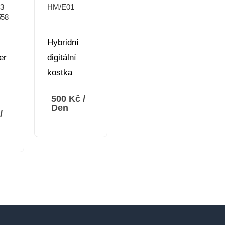
3
HM/E01
558
Hybridní
er
digitální
kostka
500
Kč
/
Den
/