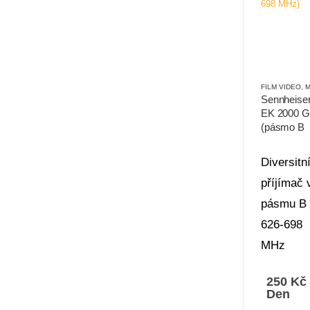
FILM VIDEO
,
MIK
Sennheise
EK 2000 G
(pásmo B
626-698 M
Diversitn
příjímač 
pásmu B
626-698
MHz
250
Kč
Den