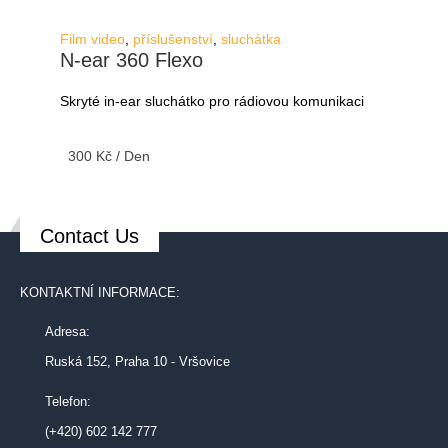
Film video
,
příslušenství
,
sluchátka
N-ear 360 Flexo
Skryté in-ear sluchátko pro rádiovou komunikaci
300
Kč
/ Den
Contact Us
KONTAKTNÍ INFORMACE:
Adresa:
Ruská 152, Praha 10 - Vršovice
Telefon:
(+420) 602 142 777