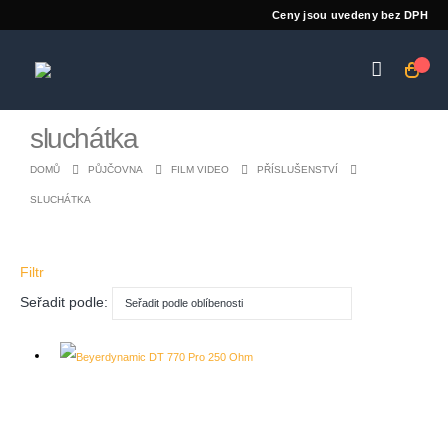
Ceny jsou uvedeny bez DPH
sluchátka
DOMŮ
PŮJČOVNA
FILM VIDEO
PŘÍSLUŠENSTVÍ
SLUCHÁTKA
Filtr
Seřadit podle: