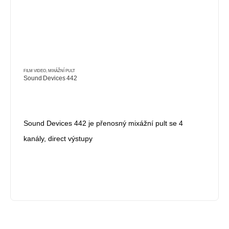
FILM VIDEO
,
MIXÁŽNÍ PULT
Sound Devices 442
Sound Devices 442 je přenosný mixážní pult se 4
kanály, direct výstupy