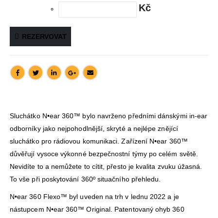
Kč
REZERVOVAT
Sluchátko N•ear 360™ bylo navrženo předními dánskými in-ear
odborníky jako nejpohodlnější, skryté a nejlépe znějící
sluchátko pro rádiovou komunikaci. Zařízení N•ear 360™
důvěřují vysoce výkonné bezpečnostní týmy po celém světě.
Nevidíte to a nemůžete to cítit, přesto je kvalita zvuku úžasná.
To vše při poskytování 360º situačního přehledu.
N•ear 360 Flexo™ byl uveden na trh v lednu 2022 a je
nástupcem N•ear 360™ Original. Patentovaný ohyb 360