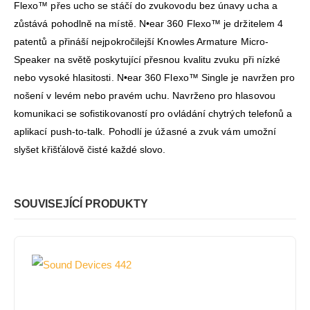
Flexo™ přes ucho se stáčí do zvukovodu bez únavy ucha a
zůstává pohodlně na místě. N•ear 360 Flexo™ je držitelem 4
patentů a přináší nejpokročilejší Knowles Armature Micro-
Speaker na světě poskytující přesnou kvalitu zvuku při nízké
nebo vysoké hlasitosti. N•ear 360 Flexo™ Single je navržen pro
nošení v levém nebo pravém uchu. Navrženo pro hlasovou
komunikaci se sofistikovaností pro ovládání chytrých telefonů a
aplikací push-to-talk. Pohodlí je úžasné a zvuk vám umožní
slyšet křišťálově čisté každé slovo.
SOUVISEJÍCÍ PRODUKTY