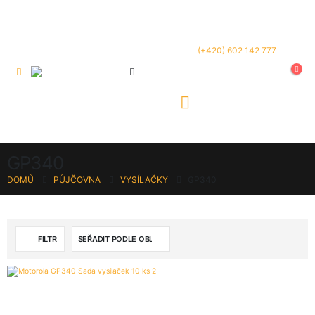
(+420) 602 142 777
GP340
DOMŮ
PŮJČOVNA
VYSÍLAČKY
GP340
FILTR