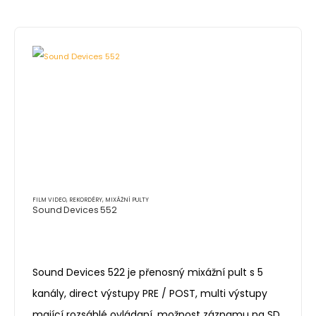
FILM VIDEO
,
REKORDÉRY, MIXÁŽNÍ PULTY
Sound Devices 552
Sound Devices 522 je přenosný mixážní pult s 5
kanály, direct výstupy PRE / POST, multi výstupy
mající rozsáhlé ovládaní, možnost záznamu na SD