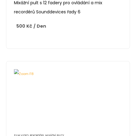
Mixážní pult s 12 fadery pro ovládání a mix
recordérů Sounddevices řady 6
500
Kč
/ Den
FILM VIDEO
,
REKORDÉRY, MIXÁŽNÍ PULTY