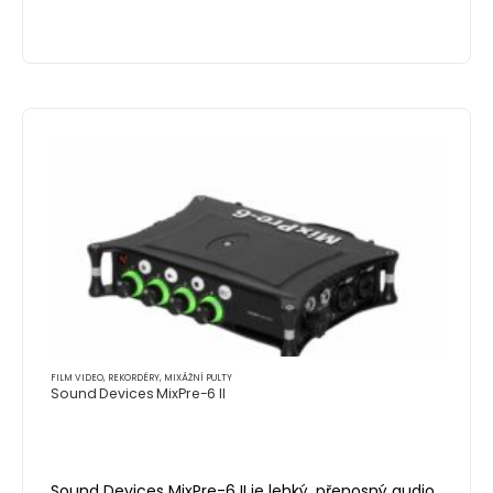
FILM VIDEO
,
REKORDÉRY, MIXÁŽNÍ PULTY
Sound Devices MixPre-6 II
Sound Devices MixPre-6 II je lehký, přenosný audio