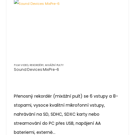
FILM VIDEO
,
REKORDÉRY, MIXÁŽNÍ PULTY
Sound Devices MixPre-6
Přenosný rekordér (mixážní pult) se 6 vstupy a 8-
stopami, vysoce kvalitní mikrofonní vstupy,
nahrávání na SD, SDHC, SDXC karty nebo
streamování do PC přes USB, napájení AA
bateriemi, externě…