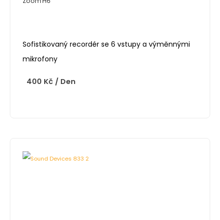
Zoom H6
Sofistikovaný recordér se 6 vstupy a výměnnými
mikrofony
400
Kč
/ Den