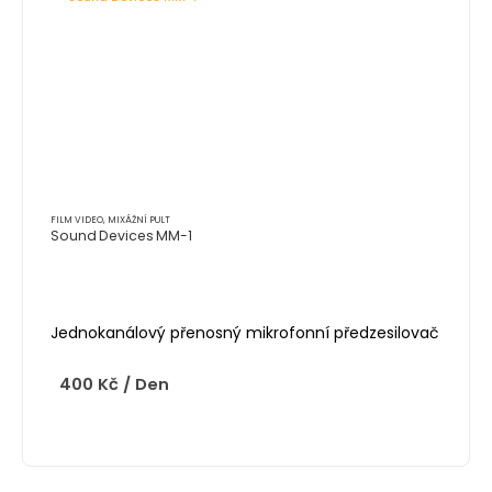
FILM VIDEO
,
MIXÁŽNÍ PULT
Sound Devices MM-1
Jednokanálový přenosný mikrofonní předzesilovač
400
Kč
/ Den