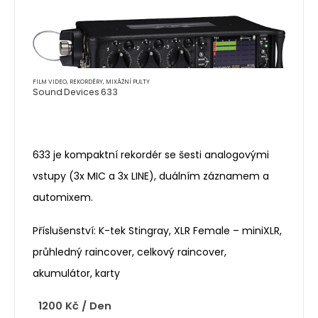
FILM VIDEO
,
REKORDÉRY, MIXÁŽNÍ PULTY
Sound Devices 633
633 je kompaktní rekordér se šesti analogovými
vstupy (3x MIC a 3x LINE), duálním záznamem a
automixem.
Příslušenství: K-tek Stingray, XLR Female – miniXLR,
průhledný raincover, celkový raincover,
akumulátor, karty
1200
Kč
/ Den