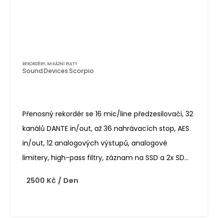
REKORDÉRY, MIXÁŽNÍ PULTY
Sound Devices Scorpio
Přenosný rekordér se 16 mic/line předzesilovači, 32
kanálů DANTE in/out, až 36 nahrávacích stop, AES
in/out, 12 analogových výstupů, analogové
limitery, high-pass filtry, záznam na SSD a 2x SD…
2500
Kč
/ Den