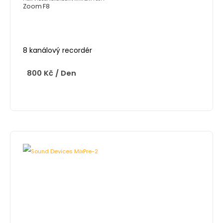
Zoom F8
8 kanálový recordér
800
Kč
/ Den