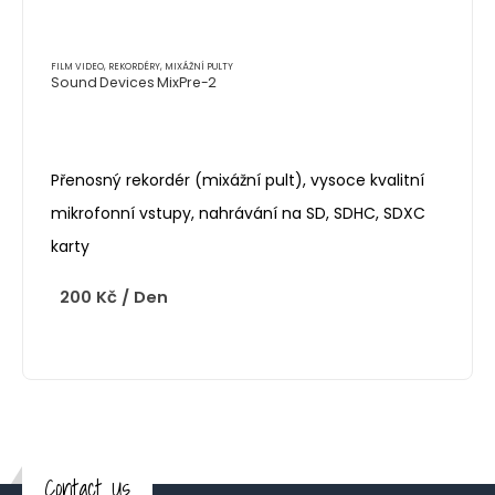
FILM VIDEO
,
REKORDÉRY, MIXÁŽNÍ PULTY
Sound Devices MixPre-2
Přenosný rekordér (mixážní pult), vysoce kvalitní
mikrofonní vstupy, nahrávání na SD, SDHC, SDXC
karty
200
Kč
/ Den
Contact Us