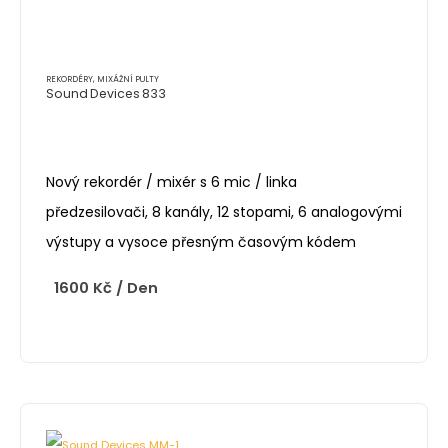
REKORDÉRY, MIXÁŽNÍ PULTY
Sound Devices 833
Nový rekordér / mixér s 6 mic / linka
předzesilovači, 8 kanály, 12 stopami, 6 analogovými
výstupy a vysoce přesným časovým kódem
1600
Kč
/ Den