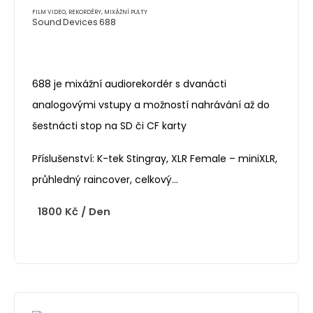
FILM VIDEO
,
REKORDÉRY, MIXÁŽNÍ PULTY
Sound Devices 688
688 je mixážní audiorekordér s dvanácti
analogovými vstupy a možností nahrávání až do
šestnácti stop na SD či CF karty
Příslušenství: K-tek Stingray, XLR Female – miniXLR,
průhledný raincover, celkový…
1800
Kč
/ Den