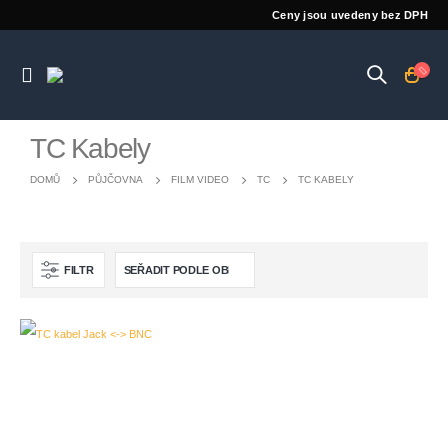
Ceny jsou uvedeny bez DPH
TC Kabely
DOMŮ
PŮJČOVNA
FILM VIDEO
TC
TC KABELY
FILTR