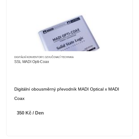
DIGITÁLNÍ KONVENTORY
,
OZVUČOVACÍ TECHNIKA
SSL MADI Opti-Coax
Digitální obousměrný převodník MADI Optical x MADI
Coax
350
Kč
/ Den