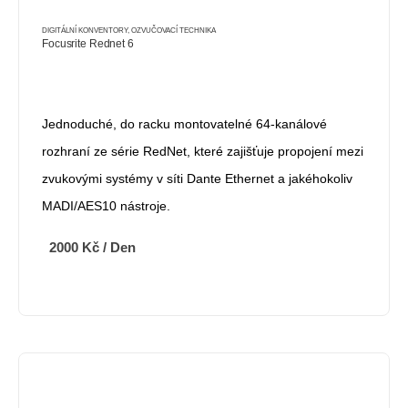
DIGITÁLNÍ KONVENTORY
,
OZVUČOVACÍ TECHNIKA
Focusrite Rednet 6
Jednoduché, do racku montovatelné 64-kanálové
rozhraní ze série RedNet, které zajišťuje propojení mezi
zvukovými systémy v síti Dante Ethernet a jakéhokoliv
MADI/AES10 nástroje.
2000
Kč
/ Den