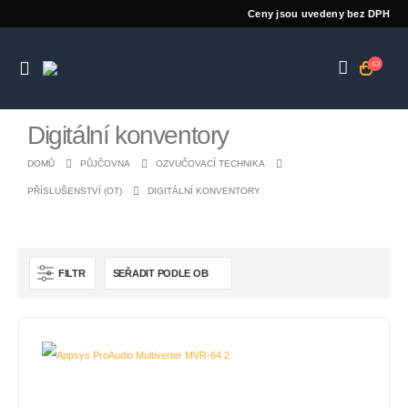
Ceny jsou uvedeny bez DPH
Digitální konventory
DOMŮ
PŮJČOVNA
OZVUČOVACÍ TECHNIKA
PŘÍSLUŠENSTVÍ (OT)
DIGITÁLNÍ KONVENTORY
FILTR