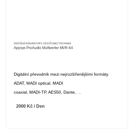
DIGITÁLNÍ KONVENTORY
,
OZVUČOVACÍ TECHNIKA
Appsys ProAudio Multiverter MVR-64
Digitální převodník mezi nejrozšířenějšími formáty.
ADAT, MADI optical, MADI
coaxial, MADI-TP, AES50, Dante, …
2000
Kč
/ Den