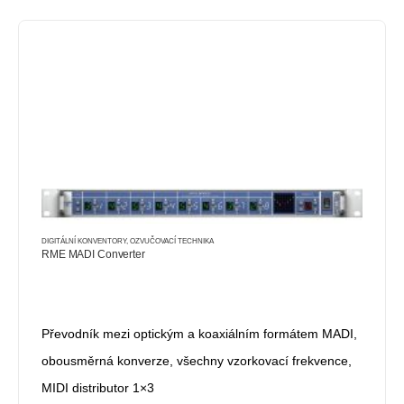
DIGITÁLNÍ KONVENTORY
,
OZVUČOVACÍ TECHNIKA
RME MADI Converter
Převodník mezi optickým a koaxiálním formátem MADI,
obousměrná konverze, všechny vzorkovací frekvence,
MIDI distributor 1×3