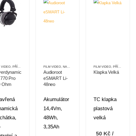
TVÍ
M VIDEO
,
PŘÍSLUŠENSTVÍ
,
SLUCHÁTKA
FILM VIDEO
,
NAPÁJENÍ
,
PŘÍSLUŠENSTVÍ
FILM VIDEO
,
PŘÍSLUŠENSTVÍ
yerdynamic
Audioroot
Klapka Velká
770 Pro
eSMART Li-
0 Ohm
48neo
avřená
Akumulátor
TC klapka
namická
14,4Vm,
plastová
uchátka,
48Wh,
velká
o
3,35Ah
50
Kč
/
trolní a