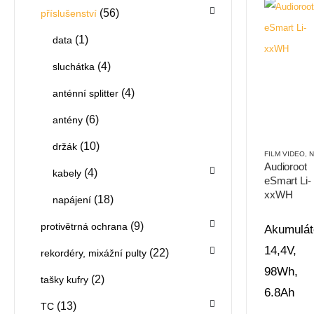
(56)
příslušenství
(1)
data
(4)
sluchátka
(4)
anténní splitter
(6)
antény
(10)
držák
FILM VIDEO
,
NAPÁ
Audioroot
(4)
kabely
eSmart Li-
xxWH
(18)
napájení
(9)
protivětrná ochrana
Akumulát
14,4V,
(22)
rekordéry, mixážní pulty
98Wh,
(2)
tašky kufry
6.8Ah
(13)
TC