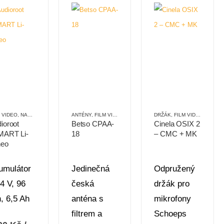
VĚTRNÁ OCHRANA
M VIDEO
,
NAPÁJENÍ
,
,
ZEPPELIN
PŘÍSLUŠENSTVÍ
ANTÉNY
,
FILM VIDEO
,
OZVUČOVACÍ TECHNIKA
DRŽÁK
,
FILM VIDEO
,
PŘÍSL
ioroot
Betso CPAA-
Cinela OSIX 2
MART Li-
18
– CMC + MK
neo
umulátor
Jedinečná
Odpružený
4 V, 96
česká
držák pro
, 6,5 Ah
anténa s
mikrofony
filtrem a
Schoeps