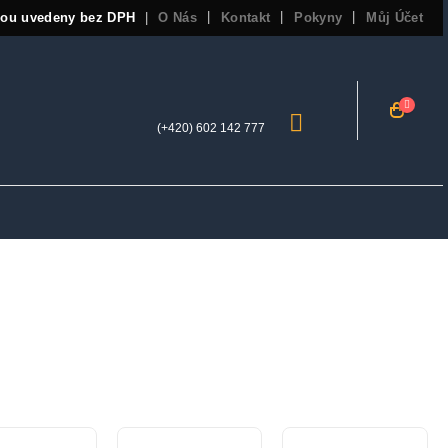
sou uvedeny bez DPH
O Nás
Kontakt
Pokyny
Můj Účet
|
(+420) 602 142 777