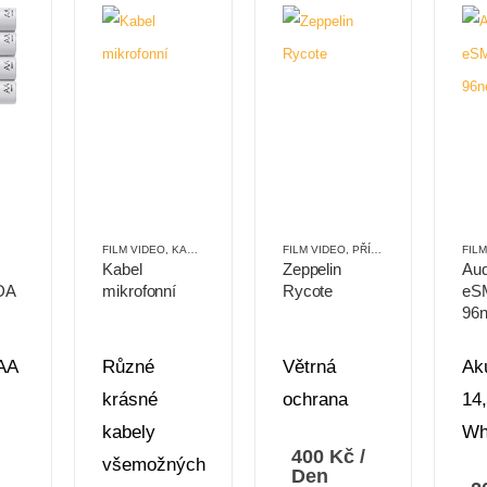
FILM VIDEO
,
KABELY
,
PŘÍSLUŠENSTVÍ
FILM VIDEO
,
XLR
,
PŘÍSLUŠENSTVÍ
,
PROTI
FIL
Kabel
Zeppelin
Aud
DA
mikrofonní
Rycote
eS
96
 AA
Různé
Větrná
Ak
krásné
ochrana
14,
kabely
Wh
400
Kč
/
všemožných
Den