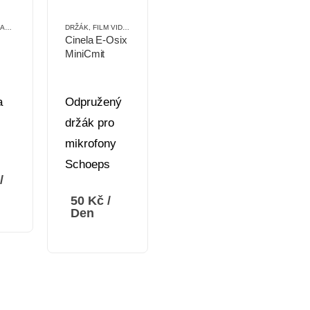
JENÍ
,
PŘÍSLUŠENSTVÍ
DRŽÁK
,
FILM VIDEO
,
PŘÍSLUŠENSTVÍ
Cinela E-Osix
MiniCmit
a
Odpružený
držák pro
mikrofony
Schoeps
/
50
Kč
/
Den