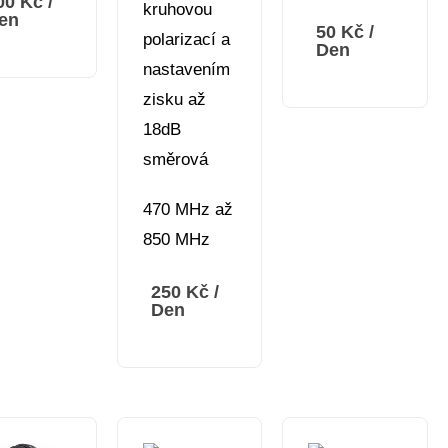
00
Kč
/
kruhovou
en
50
Kč
/
polarizací a
Den
nastavením
zisku až
18dB
směrová
470 MHz až
850 MHz
250
Kč
/
Den