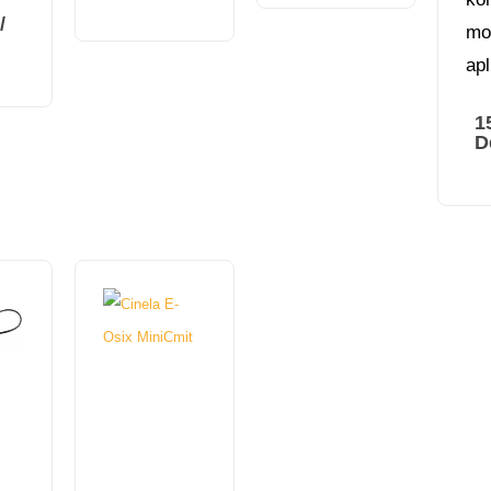
/
mo
apl
1
D