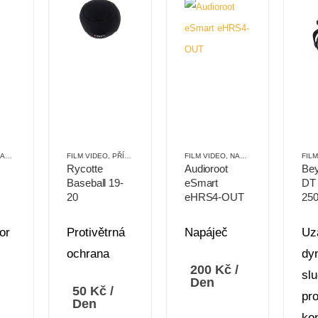
JENÍ
,
PŘÍSLUŠENSTVÍ
FILM VIDEO
,
PŘÍSLUŠENSTVÍ
,
PROTIVĚTRNÁ OCHRANA
FILM VIDEO
,
NAPÁJENÍ
,
PŘÍSLUŠENS
FIL
Rycotte
Audioroot
Be
Baseball 19-
eSmart
DT 
20
eHRS4-OUT
25
or
Protivětrná
Napáječ
Uz
ochrana
dy
200
Kč
/
sl
Den
50
Kč
/
pr
Den
kon