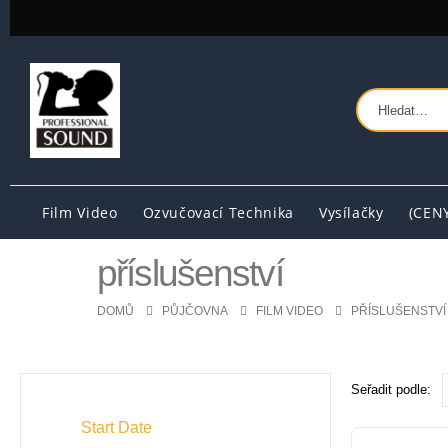
Film Video
Ozvučovací Technika
Vysílačky
(CEN
příslušenství
DOMŮ
PŮJČOVNA
FILM VIDEO
PŘÍSLUŠENSTVÍ
Seřadit podle:
Start Date