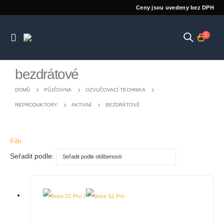
Ceny jsou uvedeny bez DPH
bezdrátové
DOMŮ
PŮJČOVNA
OZVUČOVACÍ TECHNIKA
REPRODUKTORY
AKTIVNÍ
BEZDRÁTOVÉ
Filtr
Seřadit podle: