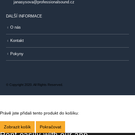
janasysova@professionalsound.cz
DALŠÍ INFORMACE
O nás
Kontakt
Pokyny
© Copyright 2020. All Rights Reserved.
Právě jste přidali tento produkt do košíku:
Zobrazit košík
Pokračovat
Rent easily with our app