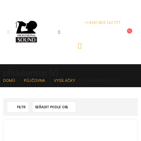
(+420) 602 142 777
příslušenství (V)
DOMŮ
PŮJČOVNA
VYSÍLAČKY
PŘÍSLUŠENSTVÍ (V)
FILTR