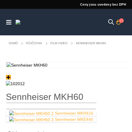
Ceny jsou uvedeny bez DPH
DOMŮ
PŮJČOVNA
FILM VIDEO
SENNHEISER MKH60
Sennheiser MKH60
Sennheiser MKH416
Sennheiser MKE440