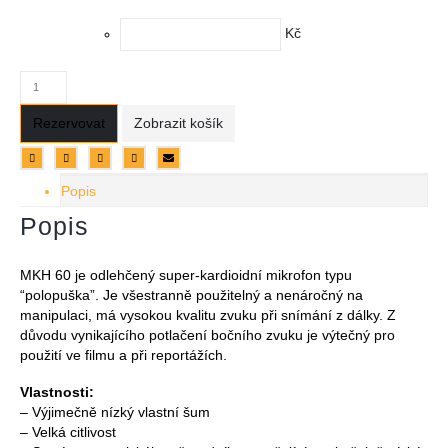
Kč
Rezervovat
Zobrazit košík
Popis
Popis
MKH 60 je odlehčený super-kardioidní mikrofon typu
“polopuška”. Je všestranně použitelný a nenáročný na
manipulaci, má vysokou kvalitu zvuku při snímání z dálky. Z
důvodu vynikajícího potlačení bočního zvuku je výtečný pro
použití ve filmu a při reportážích.
Vlastnosti:
– Výjimečně nízký vlastní šum
– Velká citlivost