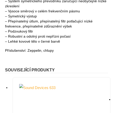
– Systém symetrického převodníku zaručující neobyčejně nízké
zkreslení
– Vysoce směrový v celém frekvenčním pásmu
– Symetrický výstup
– Přepínatelný útlum, přepínatelný filtr potlačující nízké
frekvence, přepínatelné zdůraznění výšek
– Podzvukový filtr
– Robustní a odolný proti nepřízni počasí
– Lehké kovové tělo v černé barvě
Příslušenství: Zeppelin, chlupy
SOUVISEJÍCÍ PRODUKTY