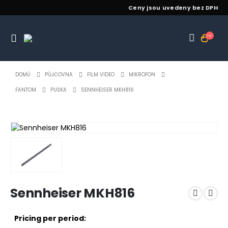
Ceny jsou uvedeny bez DPH
DOMŮ
PŮJČOVNA
FILM VIDEO
MIKROFON
FANTOM
PUŠKA
SENNHEISER MKH816
Sennheiser MKH816
Pricing per period: