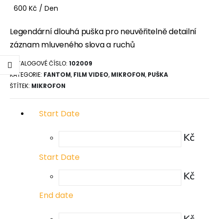
600
Kč
/ Den
Legendární dlouhá puška pro neuvěřitelně detailní
záznam mluveného slova a ruchů
KATALOGOVÉ ČÍSLO:
102009
KATEGORIE:
FANTOM
,
FILM VIDEO
,
MIKROFON
,
PUŠKA
ŠTÍTEK:
MIKROFON
Start Date
Kč
Start Date
Kč
End date
Kč