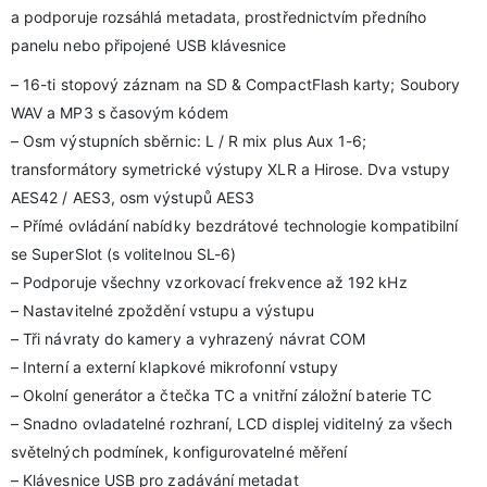
a podporuje rozsáhlá metadata, prostřednictvím předního
panelu nebo připojené USB klávesnice
– 16-ti stopový záznam na SD & CompactFlash karty; Soubory
WAV a MP3 s časovým kódem
– Osm výstupních sběrnic: L / R mix plus Aux 1-6;
transformátory symetrické výstupy XLR a Hirose. Dva vstupy
AES42 / AES3, osm výstupů AES3
– Přímé ovládání nabídky bezdrátové technologie kompatibilní
se SuperSlot (s volitelnou SL-6)
– Podporuje všechny vzorkovací frekvence až 192 kHz
– Nastavitelné zpoždění vstupu a výstupu
– Tři návraty do kamery a vyhrazený návrat COM
– Interní a externí klapkové mikrofonní vstupy
– Okolní generátor a čtečka TC a vnitřní záložní baterie TC
– Snadno ovladatelné rozhraní, LCD displej viditelný za všech
světelných podmínek, konfigurovatelné měření
– Klávesnice USB pro zadávání metadat