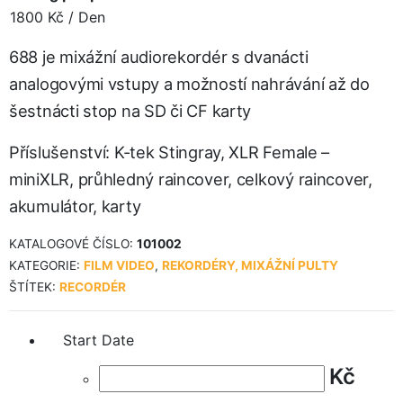
1800
Kč
/ Den
688 je mixážní audiorekordér s dvanácti
analogovými vstupy a možností nahrávání až do
šestnácti stop na SD či CF karty
Příslušenství: K-tek Stingray, XLR Female –
miniXLR, průhledný raincover, celkový raincover,
akumulátor, karty
KATALOGOVÉ ČÍSLO:
101002
KATEGORIE:
FILM VIDEO
,
REKORDÉRY, MIXÁŽNÍ PULTY
ŠTÍTEK:
RECORDÉR
Start Date
Kč