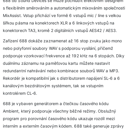
688 od Sound Devices se může pochlubit efektivním designem
s flexibilním směrováním a automatickým mixováním společnosti
MixAssist. Vstup přichází ve formě 6 vstupů mic / line s velkou
šířkou pásma na konektorech XLR a 6 linkových vstupů na
konektorech TA3, kromě 2 digitálních vstupů AES42 / AES3.
Zařízení 688 dokáže zaznamenat až 16 stop zvuku jako mono
nebo polyfonní soubory WAV s podporou vysílání, přičemž
podporuje vzorkovací frekvence až 192 kHz na 6 stopách. Díky
duálnímu záznamu na paměťovou kartu můžete nastavit
redundantní nahrávání nebo kombinace souborů WAV a MP3.
Rekordér je kompatibilní jak s distributorem napájení SL-6 a 6
kanálovým bezdrátovým systémem, tak se vstupním
kontrolérem CL-6.
688 je vybaven generátorem a čtečkou časového kódu
Ambient, který podporuje všechny běžné režimy. Obslužný
program pro porovnání časového kódu ukazuje rozdíl mezi
interním a externím časovým kódem. 688 také generuje zprávy