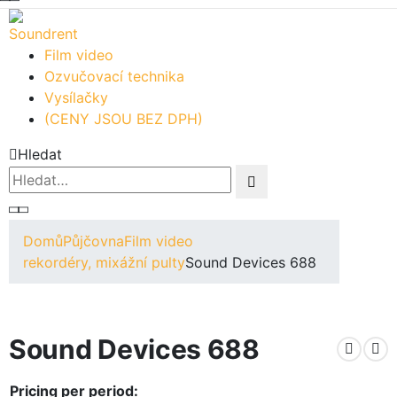
Film video
Ozvučovací technika
Vysílačky
(CENY JSOU BEZ DPH)
Hledat
Domů
Půjčovna
Film video
rekordéry, mixážní pulty
Sound Devices 688
Sound Devices 688
Pricing per period: