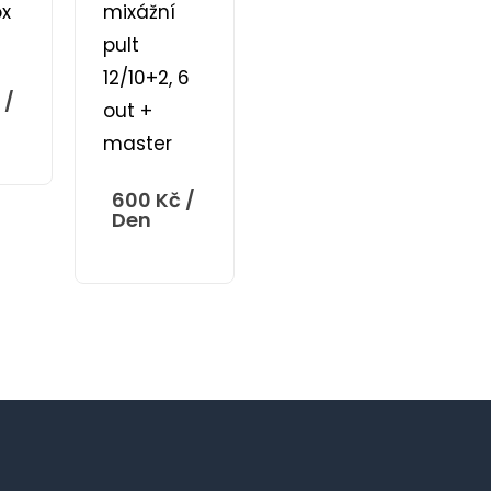
x
mixážní
pult
12/10+2, 6
/
out +
master
600
Kč
/
Den