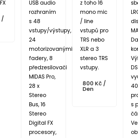
 FX
USB audio
z toho 16
sb
rozhraním
mono mic
LR
/
s 48
/ line
di
vstupy/výstupy,
vstupů pro
MA
24
TRS nebo
Da
motorizovanými
XLR a 3
ko
fadery, 8
stereo TRS
V
předzesilovači
vstupy.
DS
MIDAS Pro,
vy
800
Kč
/
28 x
40
Den
Stereo
pr
Bus, 16
s 
Stereo
čá
Digital FX
Ve
procesory,
ob