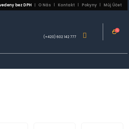
vedeny bez DPH
O Nás
Kontakt
Pokyny
Můj Účet
|
(+420) 602 142 777