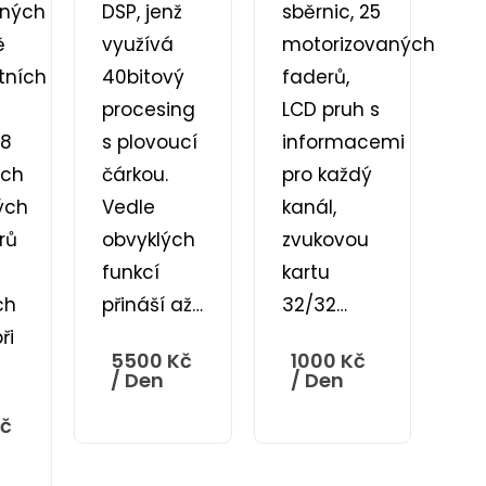
aných
DSP, jenž
sběrnic, 25
ě
využívá
motorizovaných
tních
40bitový
faderů,
procesing
LCD pruh s
 8
s plovoucí
informacemi
ích
čárkou.
pro každý
ých
Vedle
kanál,
rů
obvyklých
zvukovou
funkcí
kartu
ch
přináší až…
32/32…
ři
5500
Kč
1000
Kč
/ Den
/ Den
č