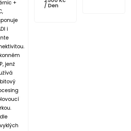
2500
Kč
ěrnic +
/ Den
C,
sponuje
DI i
nte
nektivitou.
ýkonném
P, jenž
užívá
bitový
ocesing
plovoucí
rkou.
dle
vyklých