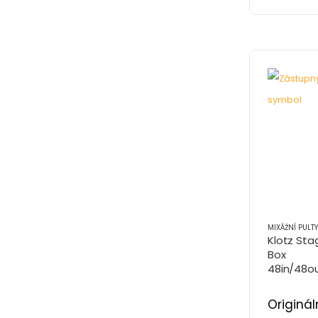
MIXÁŽNÍ PULTY
Klotz Sta
Box
48in/48o
+ 2 Soca
Originál