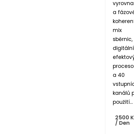
vyrovn
a fázov
koheren
mix
sběrnic,
digitáln
efektov
proceso
a 40
vstupní
kanálů p
použití…
2500
K
/ Den