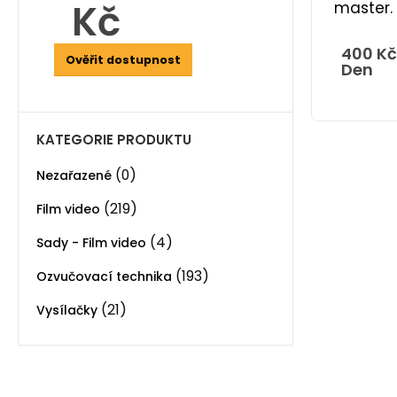
Kč
master.
400
Kč
Ověřit dostupnost
Den
KATEGORIE PRODUKTU
(0)
Nezařazené
(219)
Film video
(4)
Sady - Film video
(193)
Ozvučovací technika
(21)
Vysílačky