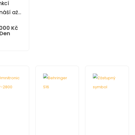
nkcí
ináší až…
000
Kč
 Den