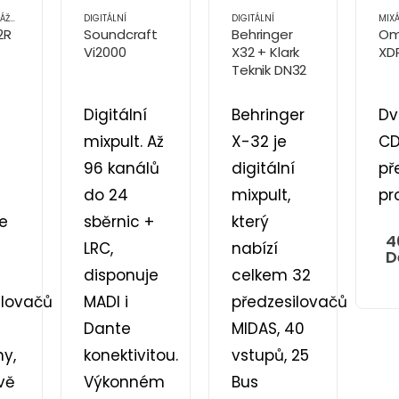
PULTY
,
OZVUČOVACÍ TECHNIKA
DIGITÁLNÍ
DIGITÁLNÍ
MIXÁ
2R
Soundcraft
Behringer
Om
Vi2000
X32 + Klark
XD
Teknik DN32
Dante
Digitální
Behringer
Dv
mixpult. Až
X-32 je
CD
96 kanálů
digitální
př
do 24
mixpult,
pr
e
sběrnic +
který
4
s
LRC,
nabízí
D
disponuje
celkem 32
ilovačů
MADI i
předzesilovačů
Dante
MIDAS, 40
ny,
konektivitou.
vstupů, 25
vě
Výkonném
Bus