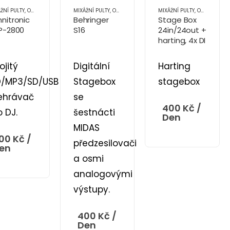
ŽNÍ PULTY
,
OZVUČOVACÍ TECHNIKA
MIXÁŽNÍ PULTY
,
PŘÍSLUŠENSTVÍ (OT)
,
OZVUČOVACÍ TECHNIKA
MIXÁŽNÍ PULTY
,
PŘÍSLUŠENSTVÍ (OT)
,
OZVUČOVACÍ TECHNIKA
nitronic
Behringer
Stage Box
P-2800
S16
24in/24out +
harting, 4x DI
ojitý
Digitální
Harting
/MP3/SD/USB
Stagebox
stagebox
ehrávač
se
400
Kč
/
o DJ.
šestnácti
Den
MIDAS
00
Kč
/
předzesilovači
en
a osmi
analogovými
výstupy.
400
Kč
/
Den