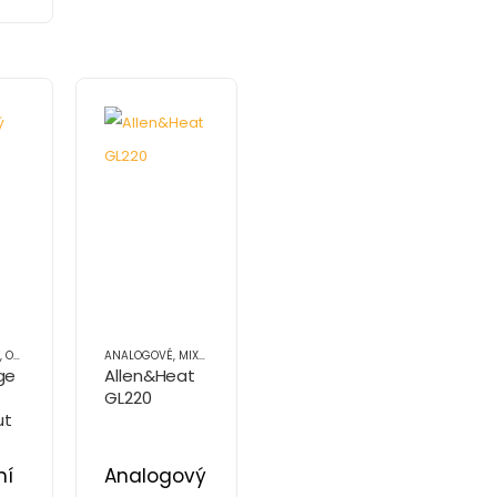
,
OZVUČOVACÍ TECHNIKA
ANALOGOVÉ
,
PŘÍSLUŠENSTVÍ (OT)
,
MIXÁŽNÍ PULTY
,
OZVUČOVACÍ TECHNIKA
ge
Allen&Heat
GL220
ut
pex
ní
Analogový