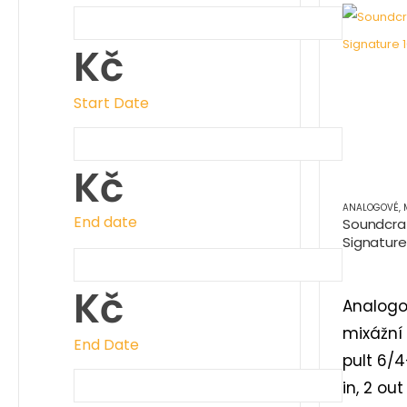
Kč
Start Date
Kč
ANALOGOVÉ
,
MI
End date
Soundcra
Signature
Kč
Analog
mixážní
End Date
pult 6/
in, 2 out