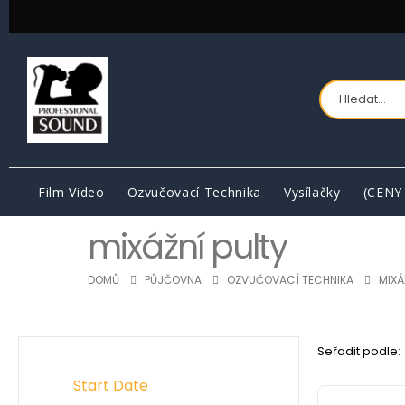
Film Video
Ozvučovací Technika
Vysílačky
(CENY
mixážní pulty
DOMŮ
PŮJČOVNA
OZVUČOVACÍ TECHNIKA
MIXÁ
Seřadit podle:
Start Date