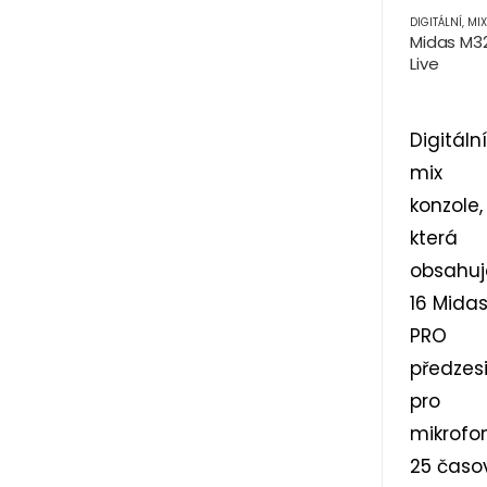
DIGITÁLNÍ
,
MIXÁŽNÍ 
Midas M3
Live
Digitální
mix
konzole,
která
obsahuj
16 Mida
PRO
předzes
pro
mikrofo
25 časo