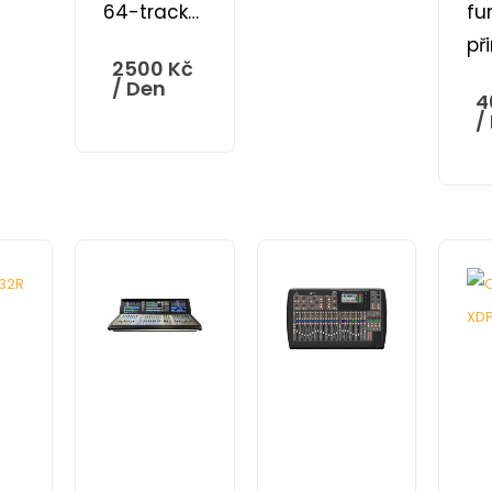
64-track…
fu
př
2500
Kč
/ Den
4
/