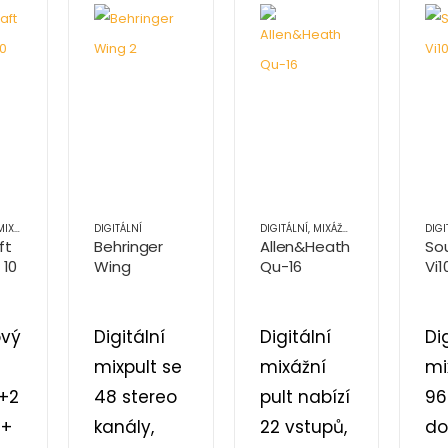
XÁŽNÍ PULTY
,
OZVUČOVACÍ TECHNIKA
DIGITÁLNÍ
DIGITÁLNÍ
,
MIXÁŽNÍ PULTY
,
OZVUČOVAC
DIGI
ft
Behringer
Allen&Heath
So
 10
Wing
Qu-16
Vi1
ový
Digitální
Digitální
Di
mixpult se
mixážní
mi
4+2
48 stereo
pult nabízí
96
 +
kanály,
22 vstupů,
do