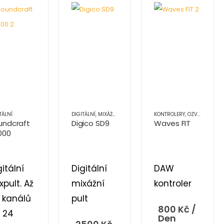
Í TECHNIKA
TÁLNÍ
DIGITÁLNÍ
,
MIXÁŽNÍ PULTY
,
OZVUČOVACÍ TECHNIKA
KONTROLERY
,
OZVUČOVACÍ TECHNIKA
undcraft
Digico SD9
Waves FIT
000
gitální
Digitální
DAW
xpult. Až
mixážní
kontroler
 kanálů
pult
800
Kč
/
 24
Den