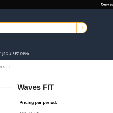
Ceny j
Y JSOU BEZ DPH)
ES FIT
Waves FIT
Pricing per period: