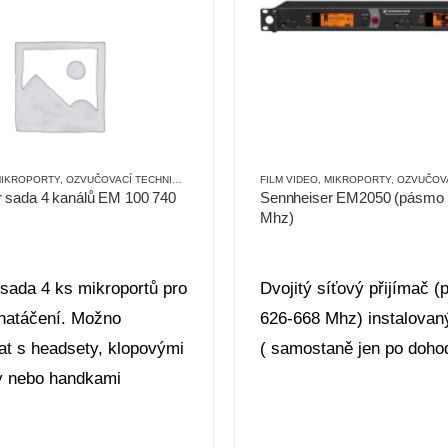
IKROPORTY
,
OZVUČOVACÍ TECHNIKA
,
SÍŤOVÉ
FILM VIDEO
,
MIKROPORTY
,
OZVUČOVAC
 sada 4 kanálů EM 100 740
Sennheiser EM2050 (pásmo 
Mhz)
sada 4 ks mikroportů pro
Dvojitý síťový přijímač 
 natáčení. Možno
626-668 Mhz) instalovan
at s headsety, klopovými
( samostaně jen po doho
y nebo handkami