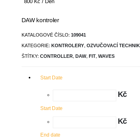
800
Kč
/ Den
DAW kontroler
KATALOGOVÉ ČÍSLO:
109041
KATEGORIE:
KONTROLERY
,
OZVUČOVACÍ TECHNI
ŠTÍTKY:
CONTROLLER
,
DAW
,
FIT
,
WAVES
Start Date
Kč
Start Date
Kč
End date