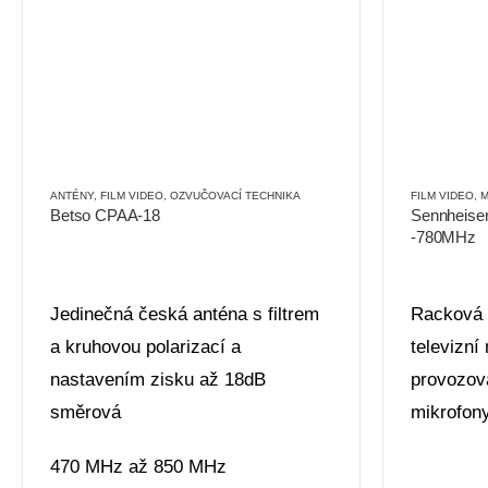
OVÉ
ANTÉNY
,
FILM VIDEO
,
OZVUČOVACÍ TECHNIKA
FILM VIDEO
,
M
Betso CPAA-18
Sennheiser
-780MHz
Jedinečná česká anténa s filtrem
Racková 
a kruhovou polarizací a
televizní
nastavením zisku až 18dB
provozov
směrová
mikrofon
470 MHz až 850 MHz