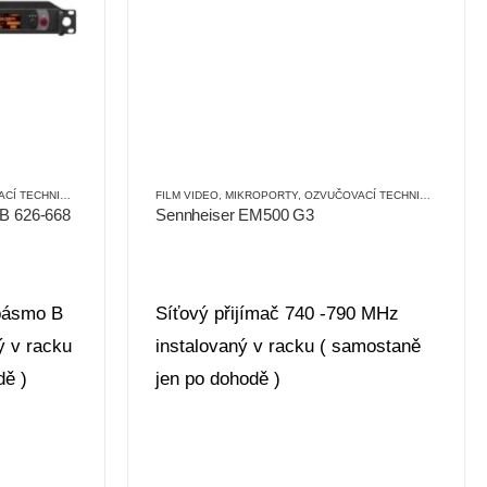
Í TECHNIKA
,
SÍŤOVÉ
FILM VIDEO
,
MIKROPORTY
,
OZVUČOVACÍ TECHNIKA
,
SÍŤOVÉ
B 626-668
Sennheiser EM500 G3
(pásmo B
Síťový přijímač 740 -790 MHz
ý v racku
instalovaný v racku ( samostaně
dě )
jen po dohodě )