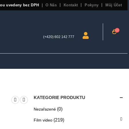
sou uvedeny bez DPH
O Nás
Kontakt
Pokyny
Můj Účet
|
(+420) 602 142 777
KATEGORIE PRODUKTU
(0)
Nezařazené
(219)
Film video