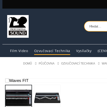
Film Video
Ozvučovací Technika
Vysílačky
(CEN
DOMŮ
PŮJČOVNA
OZVUČOVACÍ TECHNIKA
WAV