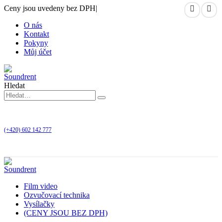
Ceny jsou uvedeny bez DPH
|
O nás
Kontakt
Pokyny
Můj účet
Hledat
(+420) 602 142 777
Film video
Ozvučovací technika
Vysílačky
(CENY JSOU BEZ DPH)