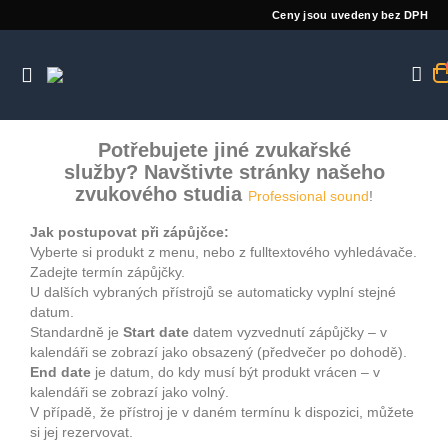
Ceny jsou uvedeny bez DPH
Potřebujete jiné zvukařské
služby? Navštivte stránky našeho
zvukového studia
Professional sound
!
Jak postupovat při zápůjčce:
Vyberte si produkt z menu, nebo z fulltextového vyhledávače.
Zadejte termín zápůjčky.
U dalších vybraných přístrojů se automaticky vyplní stejné
datum.
Standardně je
Start date
datem vyzvednutí zápůjčky – v
kalendáři se zobrazí jako obsazený (předvečer po dohodě).
End date
je datum, do kdy musí být produkt vrácen – v
kalendáři se zobrazí jako volný.
V případě, že přístroj je v daném termínu k dispozici, můžete
si jej rezervovat.