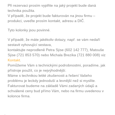
Při rezervaci prosím vyplňte na jaký projekt bude daná
technika použita.
V případě, že projekt bude fakturován na jinou firmu –
produkci, uveďte prosím kontakt, adresu a DIČ.
Tyto kolonky jsou povinné.
V případě, že máte jakékoliv dotazy, např. se vám nedaří
sestavit vyhovující sestava,
kontaktujte neprodleně Petra Sýse (602 142 777), Matouše
Sýse (721 853 570) nebo Michala Brezíka (721 880 008) viz
Kontakt
.
Pomůžeme Vám s technickými podrobnostmi, poradíme, jak
přístroje použít, co je nejvýhodnější.
Máme s technikou letité zkušenosti a řešení Vašeho
problému je leckdy jednoduší a levnější než si myslíte.
Fakturovat budeme na základě Vámi zadaných údajů a
schválené ceny bud přímo Vám, nebo na firmu uvedenou v
kolonce firma.