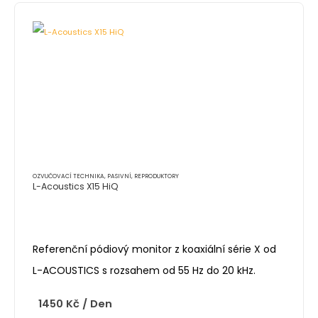
OZVUČOVACÍ TECHNIKA
,
PASIVNÍ
,
REPRODUKTORY
L-Acoustics X15 HiQ
Referenční pódiový monitor z koaxiální série X od
L-ACOUSTICS s rozsahem od 55 Hz do 20 kHz.
1450
Kč
/ Den