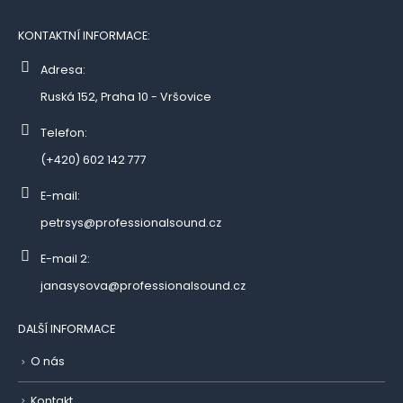
KONTAKTNÍ INFORMACE:
Adresa:
Ruská 152, Praha 10 - Vršovice
Telefon:
(+420) 602 142 777
E-mail:
petrsys@professionalsound.cz
E-mail 2:
janasysova@professionalsound.cz
DALŠÍ INFORMACE
O nás
Kontakt