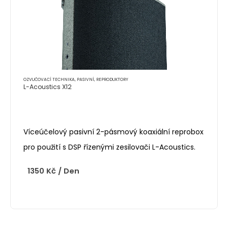
OZVUČOVACÍ TECHNIKA
,
PASIVNÍ
,
REPRODUKTORY
L-Acoustics X12
Víceúčelový pasivní 2-pásmový koaxiální reprobox
pro použití s DSP řízenými zesilovači L-Acoustics.
1350
Kč
/ Den