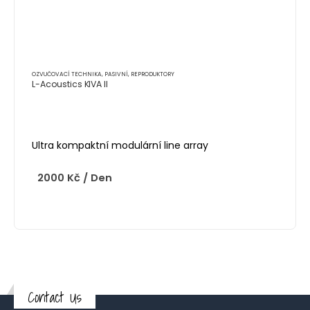
OZVUČOVACÍ TECHNIKA
,
PASIVNÍ
,
REPRODUKTORY
L-Acoustics KIVA II
Ultra kompaktní modulární line array
2000
Kč
/ Den
Contact Us