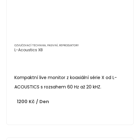
OZVUČOVACÍ TECHNIKA
,
PASIVNÍ
,
REPRODUKTORY
L-Acoustics X8
Kompaktní live monitor z koaxiální série X od L-
ACOUSTICS s rozsahem 60 Hz až 20 kHZ.
1200
Kč
/ Den