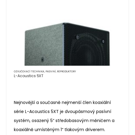
OZVUČOVACÍ TECHNIKA
,
PASIVNÍ
,
REPRODUKTORY
L-Acoustics 5XT
Nejnovější a současně nejmenší člen koaxiální
série L-Acoustics 5XT je dvoupásmový pasívní
systém, osazený 5“ středobasovým měničem a
koaxiálně umístěným 1“ tlakovým driverem.