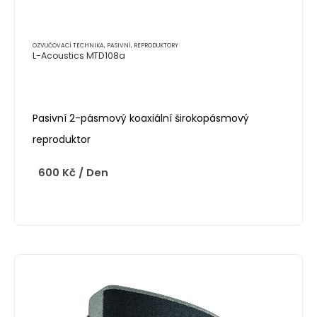
OZVUČOVACÍ TECHNIKA
,
PASIVNÍ
,
REPRODUKTORY
L-Acoustics MTD108a
Pasivní 2-pásmový koaxiální širokopásmový
reproduktor
600
Kč
/ Den