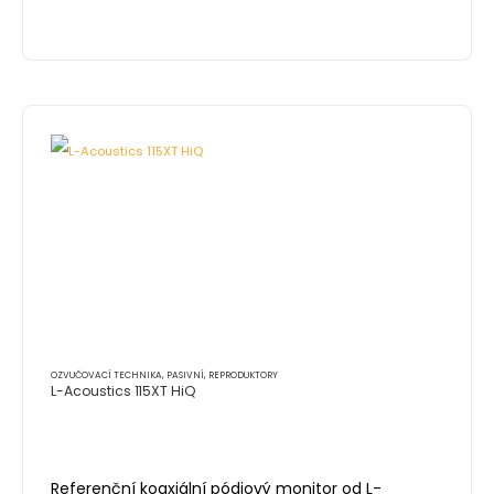
OZVUČOVACÍ TECHNIKA
,
PASIVNÍ
,
REPRODUKTORY
L-Acoustics 115XT HiQ
Referenční koaxiální pódiový monitor od L-