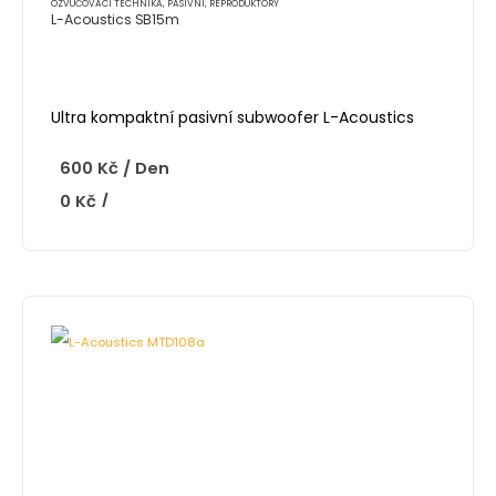
OZVUČOVACÍ TECHNIKA
,
PASIVNÍ
,
REPRODUKTORY
L-Acoustics SB15m
Ultra kompaktní pasivní subwoofer L-Acoustics
600
Kč
/ Den
0
Kč
/