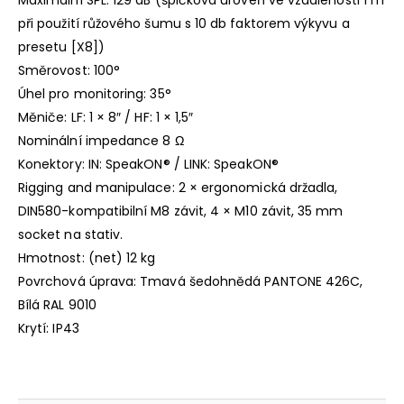
při použití růžového šumu s 10 db faktorem výkyvu a
presetu [X8])
Směrovost: 100°
Úhel pro monitoring: 35°
Měniče: LF: 1 × 8″ / HF: 1 × 1,5″
Nominální impedance 8 Ω
Konektory: IN: SpeakON® / LINK: SpeakON®
Rigging and manipulace: 2 × ergonomická držadla,
DIN580-kompatibilní M8 závit, 4 × M10 závit, 35 mm
socket na stativ.
Hmotnost: (net) 12 kg
Povrchová úprava: Tmavá šedohnědá PANTONE 426C,
Bílá RAL 9010
Krytí: IP43