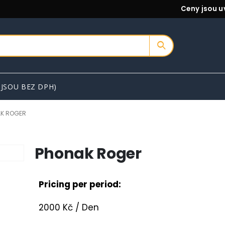
Ceny jsou u
 JSOU BEZ DPH)
K ROGER
Phonak Roger
Pricing per period:
2000
Kč
/ Den