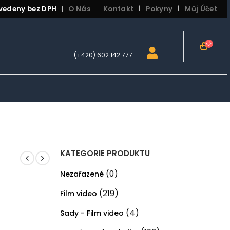
vedeny bez DPH
O Nás
Kontakt
Pokyny
Můj Účet
|
(+420) 602 142 777
KATEGORIE PRODUKTU
(0)
Nezařazené
(219)
Film video
(4)
Sady - Film video