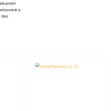
iaturních
matizované a
 GHz.