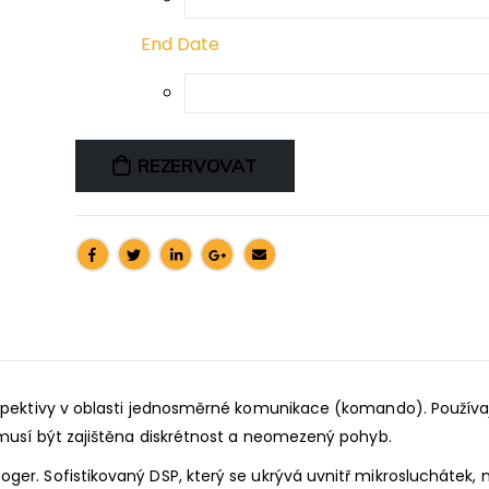
End Date
REZERVOVAT
rspektivy v oblasti jednosměrné komunikace (komando). Používaj
y musí být zajištěna diskrétnost a neomezený pohyb.
ger. Sofistikovaný DSP, který se ukrývá uvnitř mikrosluchátek, 