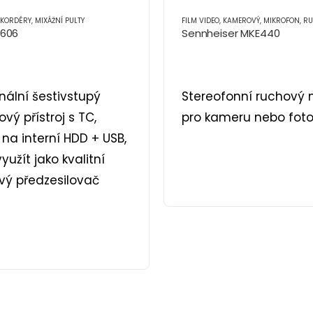
KORDÉRY, MIXÁŽNÍ PULTY
FILM VIDEO
,
KAMEROVÝ
,
MIKROFON
,
RU
D606
Sennheiser MKE440
nální šestivstupý
Stereofonní ruchový 
ý přístroj s TC,
pro kameru nebo fot
na interní HDD + USB,
užít jako kvalitní
vý předzesilovač