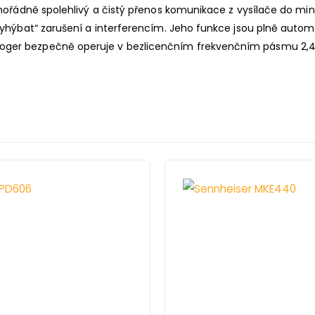
imořádně spolehlivý a čistý přenos komunikace z vysílače do min
„vyhýbat“ zarušení a interferencím. Jeho funkce jsou plně auto
Roger bezpečně operuje v bezlicenčním frekvenčním pásmu 2,4