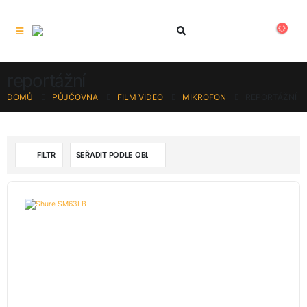
reportážní
DOMŮ
PŮJČOVNA
FILM VIDEO
MIKROFON
REPORTÁŽNÍ
FILTR