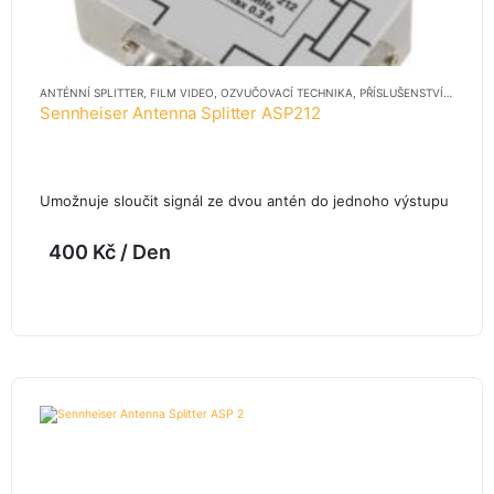
ANTÉNNÍ SPLITTER
,
FILM VIDEO
,
OZVUČOVACÍ TECHNIKA
,
PŘÍSLUŠENSTVÍ
,
PŘÍSLUŠ
Sennheiser Antenna Splitter ASP212
Umožnuje sloučit signál ze dvou antén do jednoho výstupu
400
Kč
/ Den