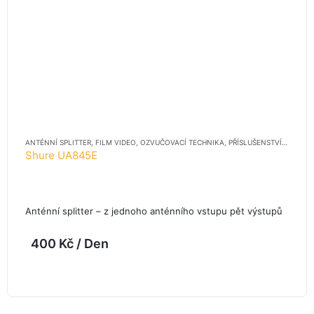
ANTÉNNÍ SPLITTER
,
FILM VIDEO
,
OZVUČOVACÍ TECHNIKA
,
PŘÍSLUŠENSTVÍ
,
PŘÍSLUŠ
Shure UA845E
Anténní splitter – z jednoho anténního vstupu pět výstupů
400
Kč
/ Den