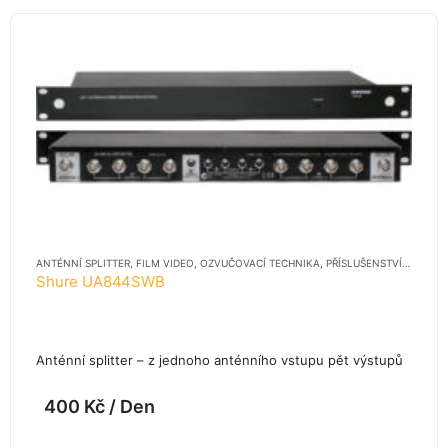
ANTÉNNÍ SPLITTER
,
FILM VIDEO
,
OZVUČOVACÍ TECHNIKA
,
PŘÍSLUŠENSTVÍ
,
PŘÍSLUŠ
Shure UA844SWB
Anténní splitter – z jednoho anténního vstupu pět výstupů
400
Kč
/ Den