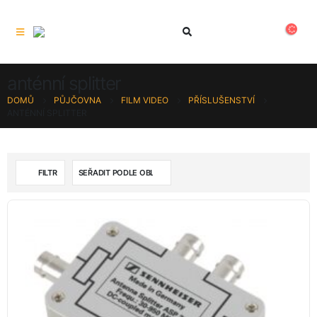
anténní splitter
DOMŮ
PŮJČOVNA
FILM VIDEO
PŘÍSLUŠENSTVÍ
ANTÉNNÍ SPLITTER
FILTR