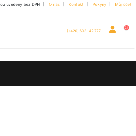
|
sou uvedeny bez DPH
O nás
Kontakt
Pokyny
Můj účet
(+420) 602 142 777