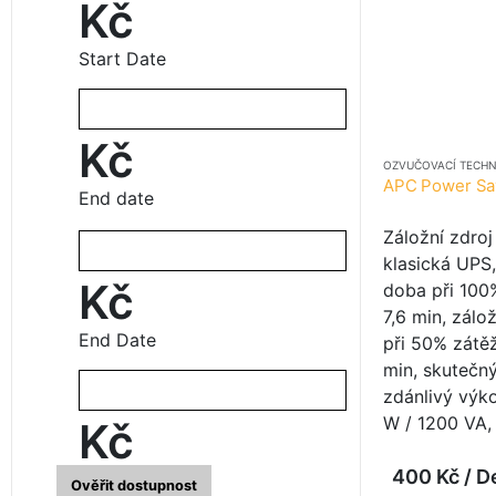
Kč
Start Date
Kč
OZVUČOVACÍ TECHN
End date
Záložní zdroj
klasická UPS,
Kč
doba při 100
7,6 min, zálo
End Date
při 50% zátěž
min, skutečn
zdánlivý výk
W / 1200 VA,
Kč
400
Kč
/ D
Ověřit dostupnost