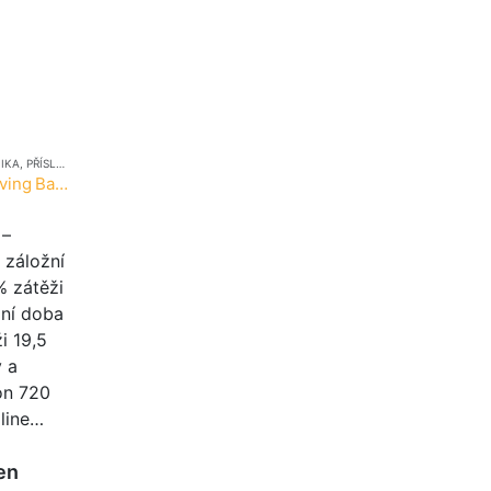
IKA
,
PŘÍSLUŠENSTVÍ (OT)
,
UPS
APC Power Saving Back-UPS Pro 1200
 –
 záložní
% zátěži
žní doba
i 19,5
ý a
on 720
 line…
en