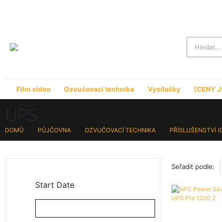
Film video
Ozvučovací technika
Vysílačky
(CENY J
UPS
DOMŮ
PŮJČOVNA
OZVUČOVACÍ TECHNIKA
PŘÍSLUŠENSTVÍ (
Seřadit podle:
Start Date