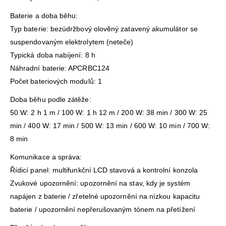
Baterie a doba běhu:
Typ baterie: bezúdržbový olověný zatavený akumulátor se
suspendovaným elektrolytem (neteče)
Typická doba nabíjení: 8 h
Náhradní baterie: APCRBC124
Počet bateriových modulů: 1
Doba běhu podle zátěže:
50 W: 2 h 1 m / 100 W: 1 h 12 m / 200 W: 38 min / 300 W: 25
min / 400 W: 17 min / 500 W: 13 min / 600 W: 10 min / 700 W:
8 min
Komunikace a správa:
Řídicí panel: multifunkční LCD stavová a kontrolní konzola
Zvukové upozornění: upozornění na stav, kdy je systém
napájen z baterie / zřetelné upozornění na nízkou kapacitu
baterie / upozornění nepřerušovaným tónem na přetížení