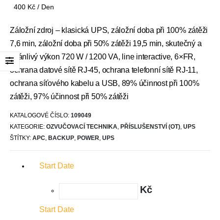
400
Kč
/ Den
Záložní zdroj – klasická UPS, záložní doba při 100% zátěži
7,6 min, záložní doba při 50% zátěži 19,5 min, skutečný a
zdánlivý výkon 720 W / 1200 VA, line interactive, 6×FR,
ochrana datové sítě RJ-45, ochrana telefonní sítě RJ-11,
ochrana síťového kabelu a USB, 89% účinnost při 100%
zátěži, 97% účinnost při 50% zátěži
KATALOGOVÉ ČÍSLO:
109049
KATEGORIE:
OZVUČOVACÍ TECHNIKA
,
PŘÍSLUŠENSTVÍ (OT)
,
UPS
ŠTÍTKY:
APC
,
BACKUP
,
POWER
,
UPS
Start Date
Kč
Start Date