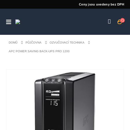
Ceny jsou uvedeny bez DPH
DOMŮ
PŮJČOVNA
OZVUČOVACÍ TECHNIKA
APC POWER SAVING BACK-UPS PRO 1200