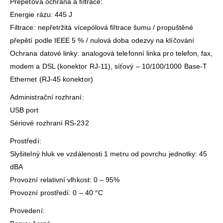
Přepěťová ochrana a filtrace:
Energie rázu: 445 J
Filtrace: nepřetržitá vícepólová filtrace šumu / propuštěné
přepětí podle IEEE 5 % / nulová doba odezvy na klíčování
Ochrana datové linky: analogová telefonní linka pro telefon, fax,
modem a DSL (konektor RJ-11), síťový – 10/100/1000 Base-T
Ethernet (RJ-45 konektor)
Administrační rozhraní:
USB port
Sériové rozhraní RS-232
Prostředí:
Slyšitelný hluk ve vzdálenosti 1 metru od povrchu jednotky: 45
dBA
Provozní relativní vlhkost: 0 – 95%
Provozní prostředí: 0 – 40 °C
Provedení: