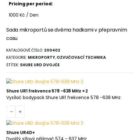
Pricing per period:
1000
Kč
/ Den
Sada mikroportů se dvěma hadkami v přepravním
casu
KATALOGOVÉ ČÍSLO:
200402
KATEGORIE:
MIKROPORTY
,
OZVUČOVACÍ TECHNIKA
ŠTÍTEK:
SHURE URD DVOJČE
Shure UR1 frekvence 578 -638 MHz × 2
Vysílač bodypack Shure UR1 frekvence 578 -638 MHz
Shure UR4D+
Dvojitý síťový přijímač 574 - 637 MHz