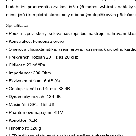
hudebníci, producenti a zvukoví inženýři mohou vybírat z nabídky ví
mimo jiné i kompletní stereo sety s bohatým doplňkovým příslušens
Specifikace
• Použití: zpěv, sbory, sólové nástroje, bicí nástroje, nahrávání kla
• Konstrukce: kondenzátorová
• Směrová charakteristika: všesměrová, rozšířená kardiodní, kardi
• Frekvenční rozsah 20 Hz až 20 kHz
• Citlivost: 20 mV/Pa
• Impedance: 200 Ohm
• Ekvivalentní šum: 6 dB (A)
• Odstup signálu od šumu: 88 dB
• Dynamický rozsah: 134 dB
• Maximální SPL: 158 dB
• Phantomové napájení: 48 V
• Konektor: XLR
• Hmotnost: 320 g
• LED indikace přebuzení a vybrané směrové charakteristiky