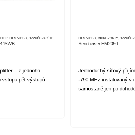
ITTER
,
FILM VIDEO
,
OZVUČOVACÍ TECHNIKA
,
PŘÍSLUŠENSTVÍ
FILM VIDEO
,
PŘÍSLUŠENSTVÍ (OT)
,
MIKROPORTY
,
OZVUČOVAC
844SWB
Sennheiser EM2050
plitter – z jednoho
Jednoduchý síťový přijí
 vstupu pět výstupů
-790 MHz instalovaný v r
samostaně jen po dohodě