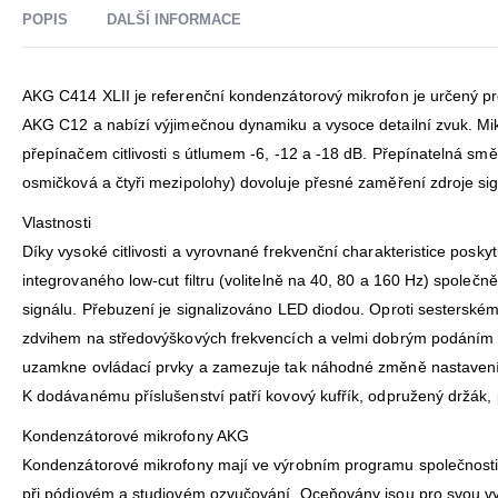
POPIS
DALŠÍ INFORMACE
AKG C414 XLII je referenční kondenzátorový mikrofon je určený p
AKG C12 a nabízí výjimečnou dynamiku a vysoce detailní zvuk. Mikro
přepínačem citlivosti s útlumem -6, -12 a -18 dB. Přepínatelná směr
osmičková a čtyři mezipolohy) dovoluje přesné zaměření zdroje sig
Vlastnosti
Díky vysoké citlivosti a vyrovnané frekvenční charakteristice poskyt
integrovaného low-cut filtru (volitelně na 40, 80 a 160 Hz) společn
signálu. Přebuzení je signalizováno LED diodou. Oproti sesterském
zdvihem na středovýškových frekvencích a velmi dobrým podáním p
uzamkne ovládací prvky a zamezuje tak náhodné změně nastavení
K dodávanému příslušenství patří kovový kufřík, odpružený držák, p
Kondenzátorové mikrofony AKG
Kondenzátorové mikrofony mají ve výrobním programu společnosti A
při pódiovém a studiovém ozvučování. Oceňovány jsou pro svou vys