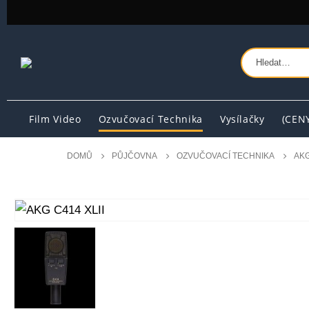
Film Video
Ozvučovací Technika
Vysílačky
(CEN
DOMŮ
PŮJČOVNA
OZVUČOVACÍ TECHNIKA
AKG