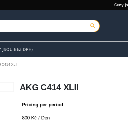
Ceny j
Y JSOU BEZ DPH)
 C414 XLII
AKG C414 XLII
Pricing per period:
800
Kč
/ Den