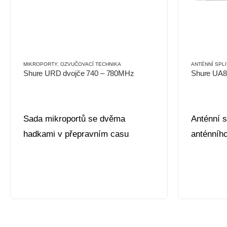
MIKROPORTY
,
OZVUČOVACÍ TECHNIKA
ANTÉNNÍ SPL
Shure URD dvojče 740 – 780MHz
Shure UA
Sada mikroportů se dvěma
Anténní s
hadkami v přepravním casu
anténního