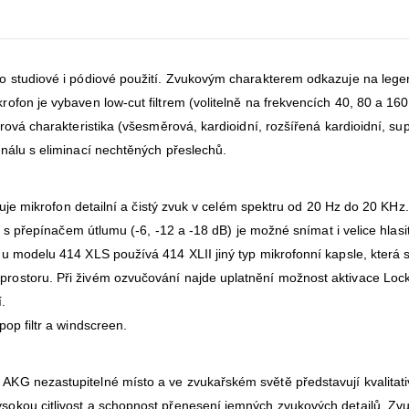
ro studiové i pódiové použití. Zvukovým charakterem odkazuje na leg
fon je vybaven low-cut filtrem (volitelně na frekvencích 40, 80 a 160
ová charakteristika (všesměrová, kardioidní, rozšířená kardioidní, sup
nálu s eliminací nechtěných přeslechů.
uje mikrofon detailní a čistý zvuk v celém spektru od 20 Hz do 20 KHz. 
ě s přepínačem útlumu (-6, -12 a -18 dB) je možné snímat i velice hlasi
u modelu 414 XLS používá 414 XLII jiný typ mikrofonní kapsle, která 
rostoru. Při živém ozvučování najde uplatnění možnost aktivace Loc
.
op filtr a windscreen.
KG nezastupitelné místo a ve zvukařském světě představují kvalitati
okou citlivost a schopnost přenesení jemných zvukových detailů. Zvu