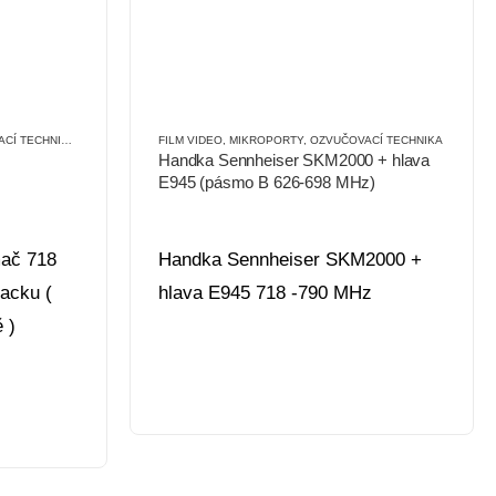
Í TECHNIKA
,
SÍŤOVÉ
FILM VIDEO
,
MIKROPORTY
,
OZVUČOVACÍ TECHNIKA
Handka Sennheiser SKM2000 + hlava
E945 (pásmo B 626-698 MHz)
mač 718
Handka Sennheiser SKM2000 +
acku (
hlava E945 718 -790 MHz
 )