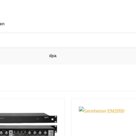
een
dpa