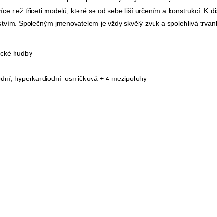
ce než třiceti modelů, které se od sebe liší určením a konstrukcí. K di
tvím. Společným jmenovatelem je vždy skvělý zvuk a spolehlivá trvanl
sické hudby
odní, hyperkardiodní, osmičková + 4 mezipolohy