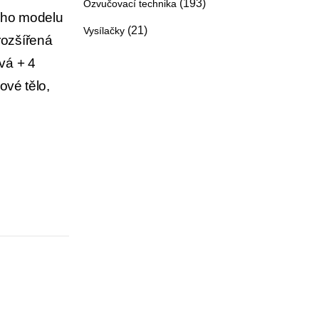
(193)
Ozvučovací technika
ího modelu
(21)
Vysílačky
rozšířená
vá + 4
ové tělo,