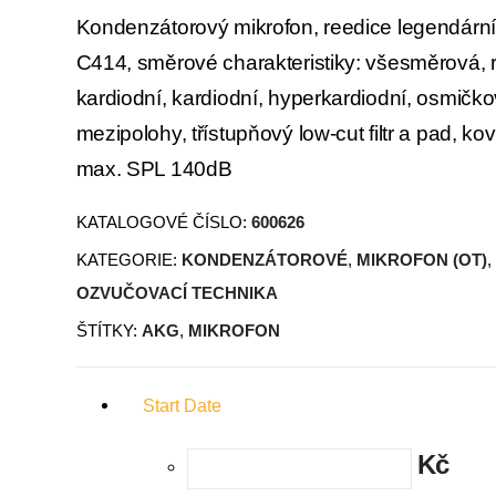
Kondenzátorový mikrofon, reedice legendárn
C414, směrové charakteristiky: všesměrová, 
kardiodní, kardiodní, hyperkardiodní, osmičko
mezipolohy, třístupňový low-cut filtr a pad, kov
max. SPL 140dB
KATALOGOVÉ ČÍSLO:
600626
KATEGORIE:
KONDENZÁTOROVÉ
,
MIKROFON (OT)
,
OZVUČOVACÍ TECHNIKA
ŠTÍTKY:
AKG
,
MIKROFON
Start Date
Kč