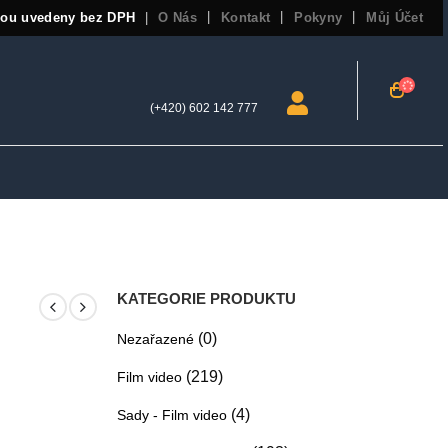
sou uvedeny bez DPH
O Nás
Kontakt
Pokyny
Můj Účet
|
(+420) 602 142 777
KATEGORIE PRODUKTU
(0)
Nezařazené
(219)
Film video
(4)
Sady - Film video