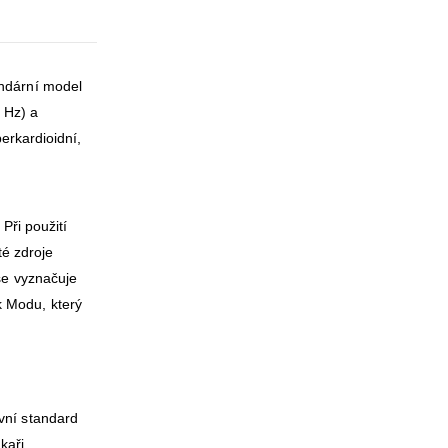
endární model
 Hz) a
erkardioidní,
Při použití
té zdroje
se vyznačuje
k Modu, který
vní standard
kaři,