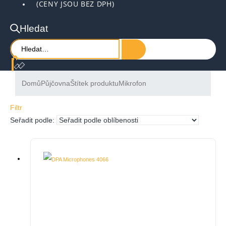
(CENY JSOU BEZ DPH)
Hledat
Domů
Půjčovna
Štítek produktu
Mikrofon
Filtr
Seřadit podle: