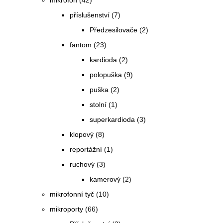
mikrofon
(42)
příslušenství
(7)
Předzesilovače
(2)
fantom
(23)
kardioda
(2)
polopuška
(9)
puška
(2)
stolní
(1)
superkardioda
(3)
klopový
(8)
reportážní
(1)
ruchový
(3)
kamerový
(2)
mikrofonní tyč
(10)
mikroporty
(66)