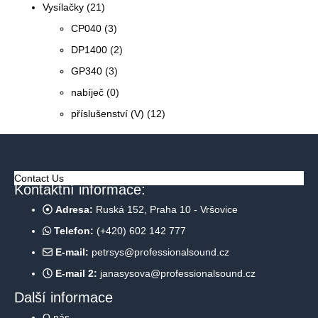
Vysílačky
(21)
CP040
(3)
DP1400
(2)
GP340
(3)
nabíječ
(0)
příslušenství (V)
(12)
Contact Us
Kontaktní informace:
Adresa:
Ruská 152, Praha 10 - Vršovice
Telefon:
(+420) 602 142 777
E-mail:
petrsys@professionalsound.cz
E-mail 2:
janasysova@professionalsound.cz
Další informace
O nás