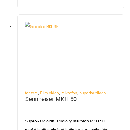
fantom
,
Film video
,
mikrofon
,
superkardioda
Sennheiser MKH 50
Super-kardioidní studiový mikrofon MKH 50
nabízí lepší potlačení bočního a rozptýleného