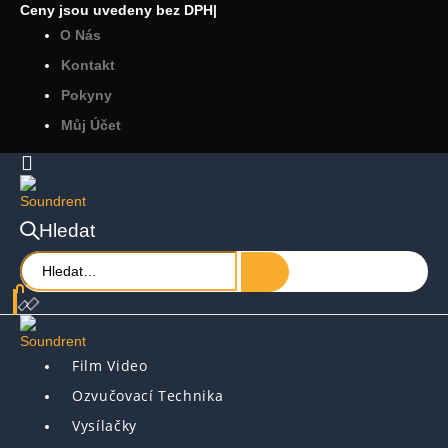
Ceny jsou uvedeny bez DPH
|
O Nás
Kontakt
Pokyny
Můj Účet
Hledat
Film Video
Ozvučovací Technika
Vysílačky