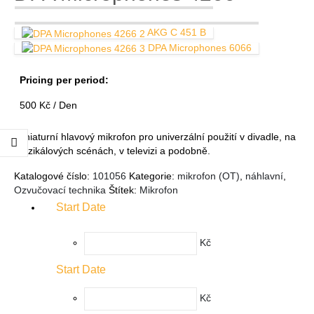
AKG C 451 B
DPA Microphones 6066
Pricing per period:
500
Kč
/ Den
Miniaturní hlavový mikrofon pro univerzální použití v divadle, na
muzikálových scénách, v televizi a podobně.
Katalogové číslo:
101056
Kategorie:
mikrofon (OT)
,
náhlavní
,
Ozvučovací technika
Štítek:
Mikrofon
Start Date
Kč
Start Date
Kč