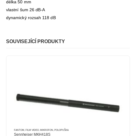
délka 50 mm
vlastní šum 26 dB-A
dynamický rozsah 118 dB
SOUVISEJÍCÍ PRODUKTY
FANTOM
,
FILM VIDEO
,
MIKROFON
,
POLOPUŠKA
Sennheiser MKH418S