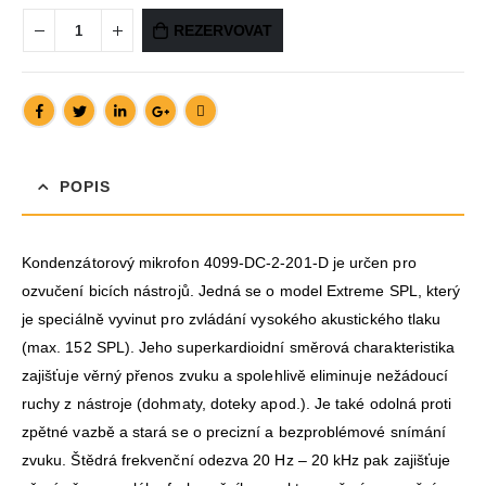
REZERVOVAT
POPIS
Kondenzátorový mikrofon 4099-DC-2-201-D je určen pro
ozvučení bicích nástrojů. Jedná se o model Extreme SPL, který
je speciálně vyvinut pro zvládání vysokého akustického tlaku
(max. 152 SPL). Jeho superkardioidní směrová charakteristika
zajišťuje věrný přenos zvuku a spolehlivě eliminuje nežádoucí
ruchy z nástroje (dohmaty, doteky apod.). Je také odolná proti
zpětné vazbě a stará se o precizní a bezproblémové snímání
zvuku. Štědrá frekvenční odezva 20 Hz – 20 kHz pak zajišťuje