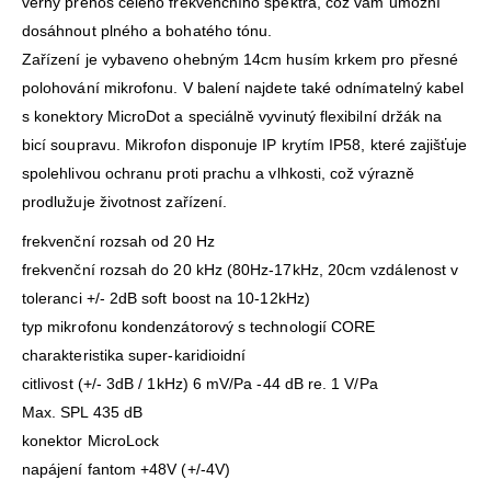
věrný přenos celého frekvenčního spektra, což vám umožní
dosáhnout plného a bohatého tónu.
Zařízení je vybaveno ohebným 14cm husím krkem pro přesné
polohování mikrofonu. V balení najdete také odnímatelný kabel
s konektory MicroDot a speciálně vyvinutý flexibilní držák na
bicí soupravu. Mikrofon disponuje IP krytím IP58, které zajišťuje
spolehlivou ochranu proti prachu a vlhkosti, což výrazně
prodlužuje životnost zařízení.
frekvenční rozsah od 20 Hz
frekvenční rozsah do 20 kHz (80Hz-17kHz, 20cm vzdálenost v
toleranci +/- 2dB soft boost na 10-12kHz)
typ mikrofonu kondenzátorový s technologií CORE
charakteristika super-karidioidní
citlivost (+/- 3dB / 1kHz) 6 mV/Pa -44 dB re. 1 V/Pa
Max. SPL 435 dB
konektor MicroLock
napájení fantom +48V (+/-4V)