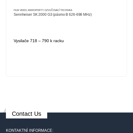
FILM VIDEO
,
MIKROPORTY
,
OZVUČOVACÍ TECHNIKA
Sennheiser SK 2000 G3 (pásmo B 626-698 MHz)
Vysilače 718 – 790 k racku
Contact Us
KONTAKTNÍ INFORMACE: