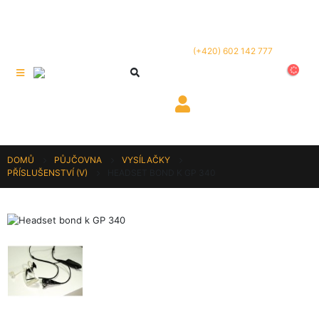
(+420) 602 142 777
DOMŮ
PŮJČOVNA
VYSÍLAČKY
PŘÍSLUŠENSTVÍ (V)
HEADSET BOND K GP 340