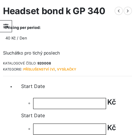
Headset bond k GP 340
Pricing per period:
40
Kč
/ Den
Sluchátko pro tichý poslech
KATALOGOVÉ ČÍSLO:
920008
KATEGORIE:
PŘÍSLUŠENSTVÍ (V)
,
VYSÍLAČKY
Start Date
Kč
Start Date
Kč