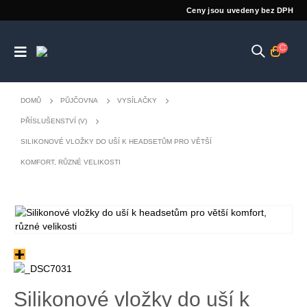
Ceny jsou uvedeny bez DPH
DOMŮ
PŮJČOVNA
VYSÍLAČKY
PŘÍSLUŠENSTVÍ (V)
SILIKONOVÉ VLOŽKY DO UŠÍ K HEADSETŮM PRO VĚTŠÍ
KOMFORT, RŮZNÉ VELIKOSTI
Silikonové vložky do uší k