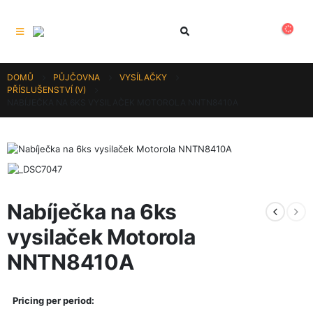
DOMŮ
PŮJČOVNA
VYSÍLAČKY
PŘÍSLUŠENSTVÍ (V)
NABÍJEČKA NA 6KS VYSILAČEK MOTOROLA NNTN8410A
Nabíječka na 6ks
vysilaček Motorola
NNTN8410A
Pricing per period: