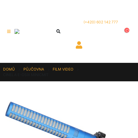
(+420) 602 142 777
DOMŮ
PŮJČOVNA
FILM VIDEO
CINELA E-OSIX MINICMIT