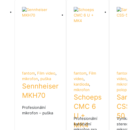
fantom
,
Film video
,
fantom
,
Film
fantom
mikrofon
,
puška
video
,
video
,
Sennheiser
kardioda
,
mikrof
mikrofon
polopu
MKH70
Schoeps
San
CMC 6
CSS
Profesionální
mikrofon – puška
U +
50
Profesionální
Vynikají
MK4
kardioidní
stereo
mikrofon pro
mikrof