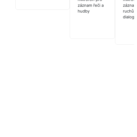
záznam řeči a
zázna
hudby
ruchů 
dialogů