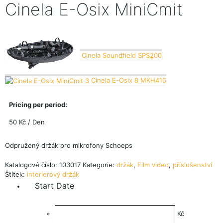
Cinela E-Osix MiniCmit
Cinela Soundfield SPS200
Cinela E-Osix 8 MKH416
Pricing per period:
50
Kč
/ Den
Odpružený držák pro mikrofony Schoeps
Katalogové číslo:
103017
Kategorie:
držák
,
Film video
,
příslušenství
Štítek:
interierový držák
Start Date
Kč