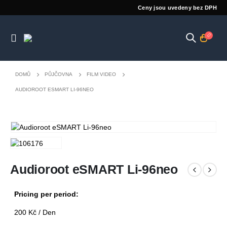
Ceny jsou uvedeny bez DPH
DOMŮ
PŮJČOVNA
FILM VIDEO
AUDIOROOT ESMART LI-96NEO
Audioroot eSMART Li-96neo
Pricing per period:
200
Kč
/ Den