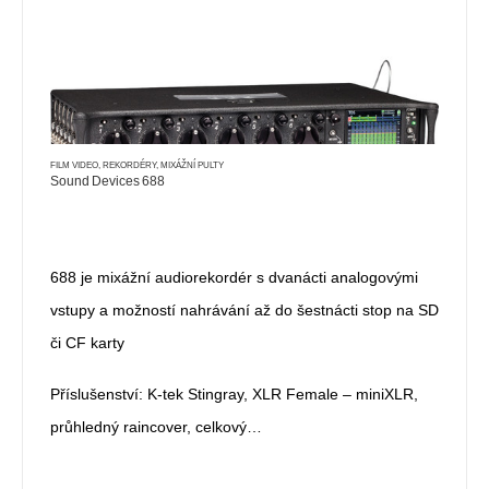
FILM VIDEO
,
REKORDÉRY, MIXÁŽNÍ PULTY
Sound Devices 688
688 je mixážní audiorekordér s dvanácti analogovými
vstupy a možností nahrávání až do šestnácti stop na SD
či CF karty
Příslušenství: K-tek Stingray, XLR Female – miniXLR,
průhledný raincover, celkový…