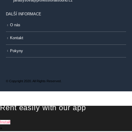
janasysova@professionalsound.cz
DALŠÍ INFORMACE
O nás
Kontakt
Pokyny
© Copyright 2020. All Rights Reserved.
Rent easily with our app
Install
×