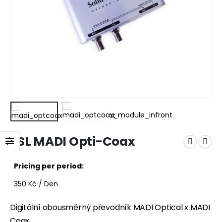
SSL MADI Opti-Coax
Pricing per period:
350
Kč
/ Den
Digitální obousměrný převodník MADI Optical x MADI
Coax