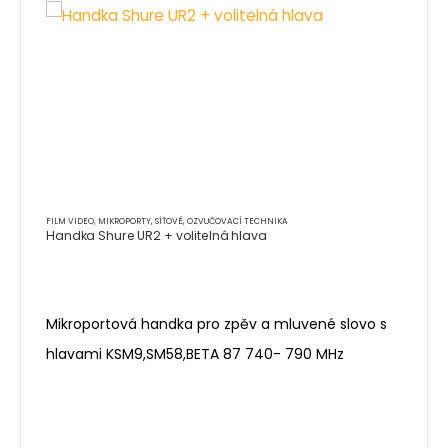
FILM VIDEO
,
MIKROPORTY
,
SÍŤOVÉ
,
OZVUČOVACÍ TECHNIKA
Handka Shure UR2 + volitelná hlava
Mikroportová handka pro zpěv a mluvené slovo s
hlavami KSM9,SM58,BETA 87 740- 790 MHz