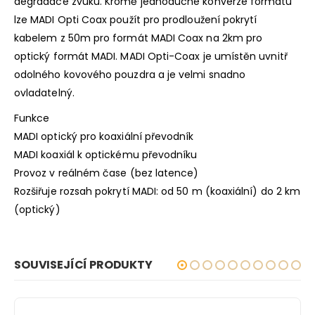
degradace zvuku. Kromě jednoduché konverze formátu
lze MADI Opti Coax použít pro prodloužení pokrytí
kabelem z 50m pro formát MADI Coax na 2km pro
optický formát MADI. MADI Opti-Coax je umístěn uvnitř
odolného kovového pouzdra a je velmi snadno
ovladatelný.
Funkce
MADI optický pro koaxiální převodník
MADI koaxiál k optickému převodníku
Provoz v reálném čase (bez latence)
Rozšiřuje rozsah pokrytí MADI: od 50 m (koaxiální) do 2 km
(optický)
SOUVISEJÍCÍ PRODUKTY