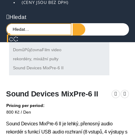
(CENY JSOU BEZ DPH)
Hledat
Domů
Půjčovna
Film video
rekordéry, mixážní pulty
Sound Devices MixPre-6 II
Sound Devices MixPre-6 II
Pricing per period:
800
Kč
/ Den
Sound Devices MixPre-6 II je lehký, přenosný audio
rekordér s funkcí USB audio rozhraní (8 vstupů, 4 výstupy s