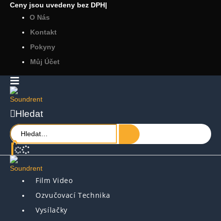
Ceny jsou uvedeny bez DPH
|
O Nás
Kontakt
Pokyny
Můj Účet
Hledat
Film Video
Ozvučovací Technika
Vysílačky