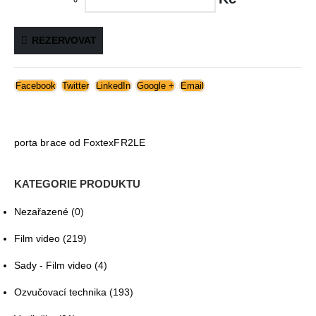
REZERVOVAT
Facebook
Twitter
LinkedIn
Google +
Email
porta brace od FoxtexFR2LE
KATEGORIE PRODUKTU
Nezařazené
(0)
Film video
(219)
Sady - Film video
(4)
Ozvučovací technika
(193)