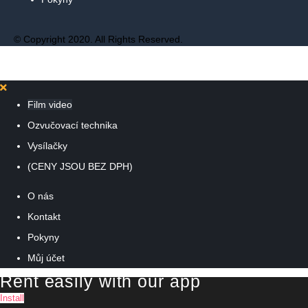
© Copyright 2020. All Rights Reserved.
Film video
Ozvučovací technika
Vysílačky
(CENY JSOU BEZ DPH)
O nás
Kontakt
Pokyny
Můj účet
Rent easily with our app
Install