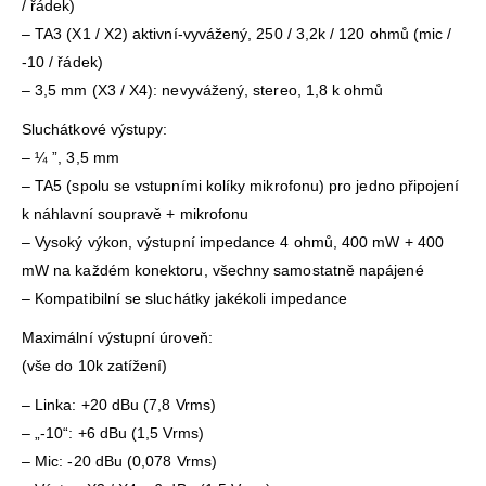
/ řádek)
– TA3 (X1 / X2) aktivní-vyvážený, 250 / 3,2k / 120 ohmů (mic /
-10 / řádek)
– 3,5 mm (X3 / X4): nevyvážený, stereo, 1,8 k ohmů
Sluchátkové výstupy:
– ¼ ”, 3,5 mm
– TA5 (spolu se vstupními kolíky mikrofonu) pro jedno připojení
k náhlavní soupravě + mikrofonu
– Vysoký výkon, výstupní impedance 4 ohmů, 400 mW + 400
mW na každém konektoru, všechny samostatně napájené
– Kompatibilní se sluchátky jakékoli impedance
Maximální výstupní úroveň:
(vše do 10k zatížení)
– Linka: +20 dBu (7,8 Vrms)
– „-10“: +6 dBu (1,5 Vrms)
– Mic: -20 dBu (0,078 Vrms)