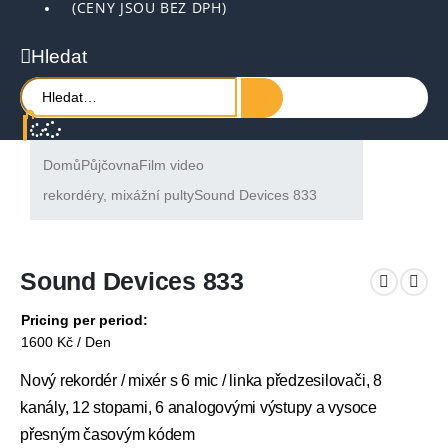
(CENY JSOU BEZ DPH)
Hledat
Domů
Půjčovna
Film video
rekordéry, mixážní pulty
Sound Devices 833
Sound Devices 833
Pricing per period:
1600
Kč
/ Den
Nový rekordér / mixér s 6 mic / linka předzesilovači, 8
kanály, 12 stopami, 6 analogovými výstupy a vysoce
přesným časovým kódem