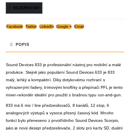
REZERVOVAT
Facebook
Twitter
LinkedIn
Google +
Email
POPIS
Sound Devices 833 je profesionální nástroj pro mobilní a malé
produkce. Stejně jako populární Sound Devices 633 je 833
malý, lehký a kompaktní. Díky dotykovému rozhraní s
vyhrazenými fadery, trimovými knoflíky a přepínači PFL je tento
mixer-rekordér ideální pro použití s ​​brašnou typu run-and-gun.
833 má 6 mic / line předzesilovačů, 8 kanálů, 12 stop, 6
analogových výstupů a vysoce přesný časový kód. Mnoho
funkcí bylo přeneseno z prvotřídního Sound Devices Scorpio,
jako je nový design předzesilovače, 2 sloty pro karty SD, duální