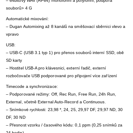
– 64bitový WAV (RF64) monofonní a polyfonní; podpora
souborů> 4 G
Automatické mixování:
– Dugan Automixing až 8 kanálů na směšovací sběrnici vlevo a
vpravo
USB:
– USB-C (USB 3.1 typ 1) pro přenos souborů interní SSD, obě
SD karty
– Hostitel USB-A pro klávesnici, externí řadič, externí
rozbočovače USB podporované pro připojení více zařízení
Timecode a synchronizace:
– Podporované režimy: Off, Rec Run, Free Run, 24h Run,
External, včetně External Auto-Record a Continuous.
– Snímkové rychlosti: 23,98 *, 24, 25, 29,97 DF, 29,97 ND, 30
DF, 30 ND
– Přesnost vzorku / časového kódu: 0,1 ppm (0,25 snímků za
24 hodin)