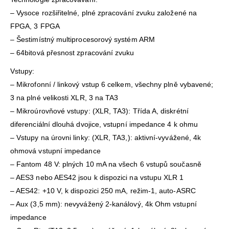
– Vysoce rozšiřitelné, plné zpracování zvuku založené na
FPGA, 3 FPGA
– Šestimístný multiprocesorový systém ARM
– 64bitová přesnost zpracování zvuku
Vstupy:
– Mikrofonní / linkový vstup 6 celkem, všechny plně vybavené;
3 na plné velikosti XLR, 3 na TA3
– Mikroúrovňové vstupy: (XLR, TA3): Třída A, diskrétní
diferenciální dlouhá dvojice, vstupní impedance 4 k ohmu
– Vstupy na úrovni linky: (XLR, TA3,): aktivní-vyvážené, 4k
ohmová vstupní impedance
– Fantom 48 V: plných 10 mA na všech 6 vstupů současně
– AES3 nebo AES42 jsou k dispozici na vstupu XLR 1
– AES42: +10 V, k dispozici 250 mA, režim-1, auto-ASRC
– Aux (3,5 mm): nevyvážený 2-kanálový, 4k Ohm vstupní
impedance