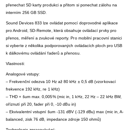
přenechat SD karty produkci a přitom si ponechat zálohu na
interním 256 GB SSD.
Sound Devices 833 lze ovládat pomocí doprovodné aplikace
pro Android, SD-Remote, která obsahuje ovládací prvky pro
přenos, měření a zvukové reporty. Pro mobilní pracovní stanici
si vyberte z několika podporovaných ovládacích ploch pro USB
k dálkovému ovládání faderů a přenosu.
Vlastnosti:
Analogové vstupy:
– Frekvenční odezva 10 Hz až 80 kHz ± 0,5 dB (vzorkovací
frekvence 192 kHz, re 1 kHz)
– THD + šum max. 0,005% (mic in, 1 kHz, 22 Hz – 22 kHz BW,
oříznutí při 20, fader při 0, -10 dBu in)
– Ekvivalentní vstupní šum -131 dBV (-129 dBu) max (mic in, A-
balanced, zisk 76 dB, impedance zdroje 150 ohmů)
Technologie zpracovávání: