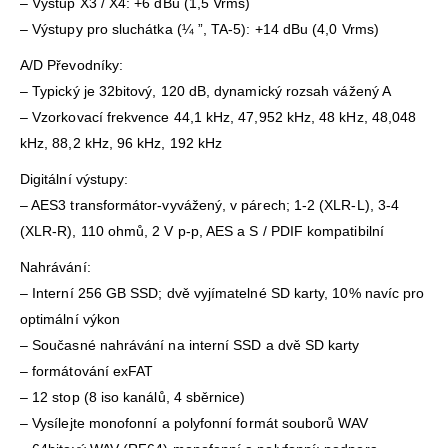
– Výstup X3 / X4: +6 dBu (1,5 Vrms)
– Výstupy pro sluchátka (¼ ”, TA-5): +14 dBu (4,0 Vrms)
A/D Převodníky:
– Typický je 32bitový, 120 dB, dynamický rozsah vážený A
– Vzorkovací frekvence 44,1 kHz, 47,952 kHz, 48 kHz, 48,048
kHz, 88,2 kHz, 96 kHz, 192 kHz
Digitální výstupy:
– AES3 transformátor-vyvážený, v párech; 1-2 (XLR-L), 3-4
(XLR-R), 110 ohmů, 2 V p-p, AES a S / PDIF kompatibilní
Nahrávání:
– Interní 256 GB SSD; dvě vyjímatelné SD karty, 10% navíc pro
optimální výkon
– Současné nahrávání na interní SSD a dvě SD karty
– formátování exFAT
– 12 stop (8 iso kanálů, 4 sběrnice)
– Vysílejte monofonní a polyfonní formát souborů WAV