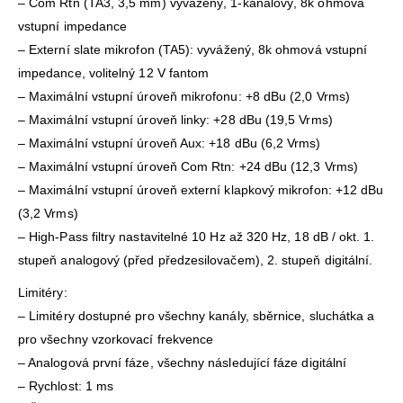
– Com Rtn (TA3, 3,5 mm) vyvážený, 1-kanálový, 8k ohmová
vstupní impedance
– Externí slate mikrofon (TA5): vyvážený, 8k ohmová vstupní
impedance, volitelný 12 V fantom
– Maximální vstupní úroveň mikrofonu: +8 dBu (2,0 Vrms)
– Maximální vstupní úroveň linky: +28 dBu (19,5 Vrms)
– Maximální vstupní úroveň Aux: +18 dBu (6,2 Vrms)
– Maximální vstupní úroveň Com Rtn: +24 dBu (12,3 Vrms)
– Maximální vstupní úroveň externí klapkový mikrofon: +12 dBu
(3,2 Vrms)
– High-Pass filtry nastavitelné 10 Hz až 320 Hz, 18 dB / okt. 1.
stupeň analogový (před předzesilovačem), 2. stupeň digitální.
Limitéry:
– Limitéry dostupné pro všechny kanály, sběrnice, sluchátka a
pro všechny vzorkovací frekvence
– Analogová první fáze, všechny následující fáze digitální
– Rychlost: 1 ms