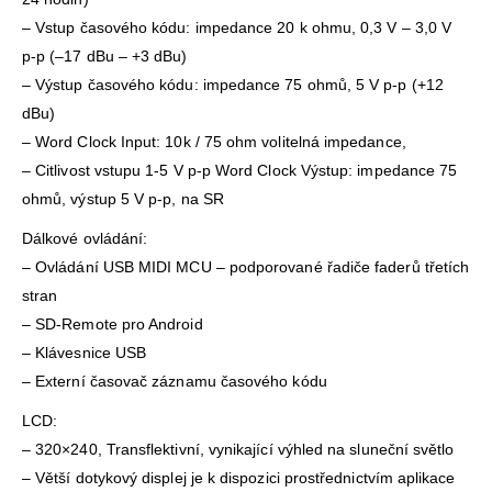
– Vstup časového kódu: impedance 20 k ohmu, 0,3 V – 3,0 V
p-p (–17 dBu – +3 dBu)
– Výstup časového kódu: impedance 75 ohmů, 5 V p-p (+12
dBu)
– Word Clock Input: 10k / 75 ohm volitelná impedance,
– Citlivost vstupu 1-5 V p-p Word Clock Výstup: impedance 75
ohmů, výstup 5 V p-p, na SR
Dálkové ovládání:
– Ovládání USB MIDI MCU – podporované řadiče faderů třetích
stran
– SD-Remote pro Android
– Klávesnice USB
– Externí časovač záznamu časového kódu
LCD:
– 320×240, Transflektivní, vynikající výhled na sluneční světlo
– Větší dotykový displej je k dispozici prostřednictvím aplikace