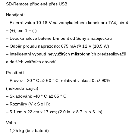
SD-Remote připojené přes USB
Napájení:
– Externí vstup 10-18 V na zamykatelném konektoru TA4, pin-4
= (+), pin-1 = (-)
– Dvoukanálové baterie L-mount od Sony s nabíječkou
– Odběr proudu naprázdno: 875 mA @ 12 V (10,5 W)
– Inteligentní vypnutí nevyužitých mikrofonních předzesilovačů
a dalších vnitřních obvodů
Prostředí:
– Provoz: -20 ° C až 60 ° C, relativní vlhkost 0 až 90%
(nekondenzující)
– Skladování: -40 ° C až 85 ° C
– Rozměry (V x Š x H):
– 5.1 cm x 22 cm x 17 cm; (2.0 in. x 8.7 in. x 6. in)
Váha:
– 1,25 kg (bez baterií)