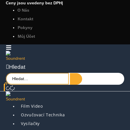
Ceny jsou uvedeny bez DPH
|
O Nás
Kontakt
Pokyny
Můj Účet
Hledat
Film Video
Ozvučovací Technika
Vysílačky