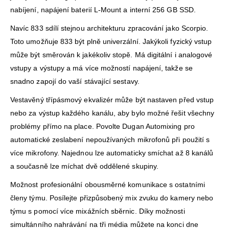
nabíjení, napájení baterií L-Mount a interní 256 GB SSD.
Navíc 833 sdílí stejnou architekturu zpracování jako Scorpio.
Toto umožňuje 833 být plně univerzální. Jakýkoli fyzický vstup
může být směrován k jakékoliv stopě. Má digitální i analogové
vstupy a výstupy a má více možností napájení, takže se
snadno zapojí do vaší stávající sestavy.
Vestavěný třípásmový ekvalizér může být nastaven před vstup
nebo za výstup každého kanálu, aby bylo možné řešit všechny
problémy přímo na place. Povolte Dugan Automixing pro
automatické zeslabení nepoužívaných mikrofonů při použití s
více mikrofony. Najednou lze automaticky smíchat až 8 kanálů
a současně lze míchat dvě oddělené skupiny.
Možnost profesionální obousměrné komunikace s ostatními
členy týmu. Posílejte přizpůsobený mix zvuku do kamery nebo
týmu s pomocí více mixážních sběrnic. Díky možnosti
simultánního nahrávání na tři média můžete na konci dne