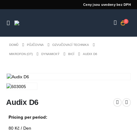
Ceny jsou uvedeny bez DPH
DOMŮ
PŮJČOVNA
OZVUČOVACÍ TECHNIKA
MIKROFON (OT)
DYNAMICKÝ
BICÍ
AUDIX D6
Audix D6
Pricing per period:
80
Kč
/ Den