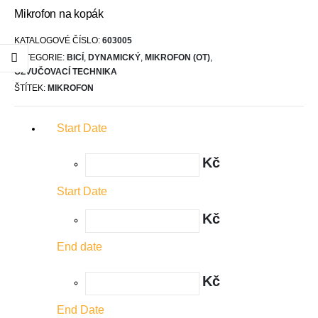
Mikrofon na kopák
KATALOGOVÉ ČÍSLO:
603005
KATEGORIE:
BICÍ
,
DYNAMICKÝ
,
MIKROFON (OT)
,
OZVUČOVACÍ TECHNIKA
ŠTÍTEK:
MIKROFON
Start Date
Kč
Start Date
Kč
End date
Kč
End Date