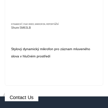
DYNAMICKÝ
,
FILM VIDEO
,
MIKROFON
,
REPORTÁŽNÍ
Shure SM63LB
Stylový dynamický mikrofon pro záznam mluveného
slova v hlučném prostředí
Contact Us