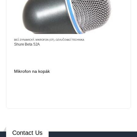
BICÍ
,
DYNAMICKÝ
,
MIKROFON (OT)
,
OZVUČOVACÍ TECHNIKA
Shure Beta 52A
Mikrofon na kopák
Contact Us