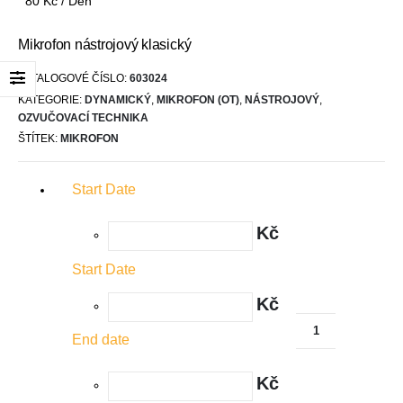
80
Kč
/ Den
Mikrofon nástrojový klasický
KATALOGOVÉ ČÍSLO:
603024
KATEGORIE:
DYNAMICKÝ
,
MIKROFON (OT)
,
NÁSTROJOVÝ
,
OZVUČOVACÍ TECHNIKA
ŠTÍTEK:
MIKROFON
Start Date
Kč
Start Date
Kč
End date
Kč