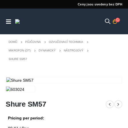
Ceny jsou uvedeny bez DPH
DOMŮ
PŮJČOVNA
OZVUČOVACÍ TECHNIKA
MIKROFON (OT)
DYNAMICKÝ
NÁSTROJOVÝ
SHURE SM57
Shure SM57
Pricing per period: