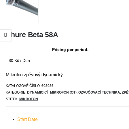
Shure Beta 58A
Pricing per period:
80
Kč
/ Den
Mikrofon zpěvový dynamický
KATALOGOVÉ ČÍSLO:
603036
KATEGORIE:
DYNAMICKÝ
,
MIKROFON (OT)
,
OZVUČOVACÍ TECHNIKA
,
ZPĚ
ŠTÍTEK:
MIKROFON
Start Date