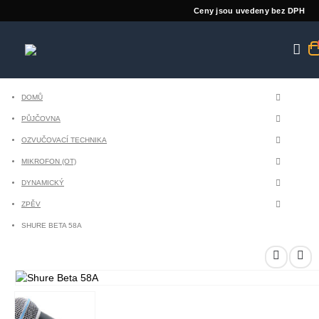
Ceny jsou uvedeny bez DPH
DOMŮ
PŮJČOVNA
OZVUČOVACÍ TECHNIKA
MIKROFON (OT)
DYNAMICKÝ
ZPĚV
SHURE BETA 58A