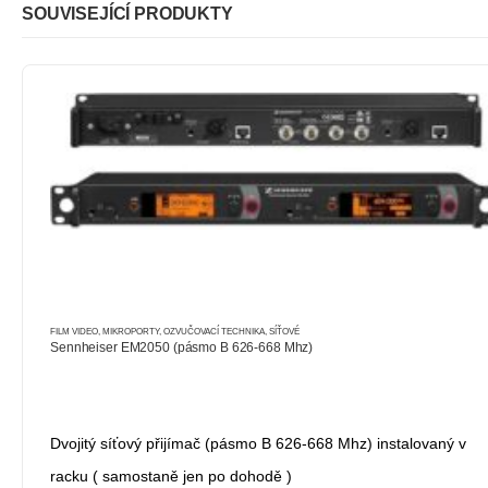
SOUVISEJÍCÍ PRODUKTY
FILM VIDEO
,
MIKROPORTY
,
OZVUČOVACÍ TECHNIKA
,
SÍŤOVÉ
Sennheiser EM2050 (pásmo B 626-668 Mhz)
Dvojitý síťový přijímač (pásmo B 626-668 Mhz) instalovaný v
racku ( samostaně jen po dohodě )