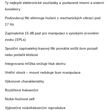
Ty nejlepší elektronické součástky a pozlacené interní a externí
konektory
Podzvukový filtr eliminuje hučení z mechanických vibrací pod
17 Hz
Zapínatelná 15 dB pad pro manipulaci s vysokými úrovněmi
zvuku (SPLs)
3poziční zapínatelný-basový filtr pomáhá snížit šum pozadí
nebo potlačit blízkost
Integrovaná mřížka snižuje hluk dechu
Vnitřní shock – mount redukuje šum manipulace
Výkonové charakteristiky
Rozšířené frekvenční
Nízká hlučnost self
Výjimečné nízkofrekvenční reprodukce