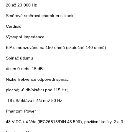
20 až 20 000 Hz
Směrové směrová charakteristikaek
Cardioid
Výstupní Impedance
EIA dimenzováno na 150 ohmů (skutečné 140 ohmů)
Spínač útlumu
útlum 0 nebo 15 dB
Nízké frekvence odpovědí spínač
plochý; -6 db/oktávu pod 115 Hz;
-18 dB/oktávu nižší než 80 Hz
Phantom Power
48 V DC /-4 Vdc (IEC­268­15/DIN 45 596), pozitivní kolíky, 2 a 3