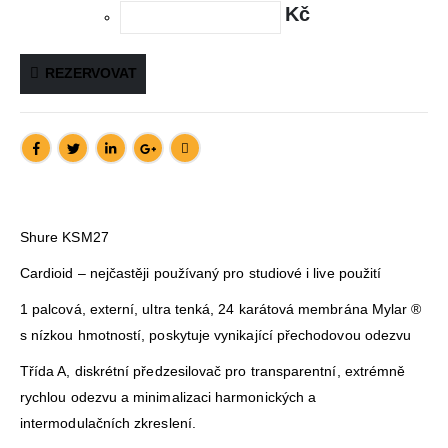
Kč
REZERVOVAT
Shure KSM27
Cardioid – nejčastěji používaný pro studiové i live použití
1 palcová, externí, ultra tenká, 24 karátová membrána Mylar ®
s nízkou hmotností, poskytuje vynikající přechodovou odezvu
Třída A, diskrétní předzesilovač pro transparentní, extrémně
rychlou odezvu a minimalizaci harmonických a
intermodulačních zkreslení.