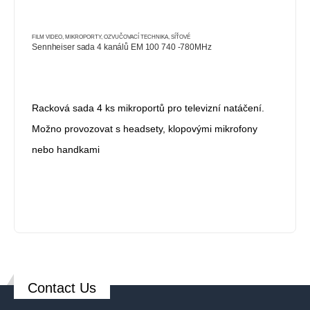
FILM VIDEO
,
MIKROPORTY
,
OZVUČOVACÍ TECHNIKA
,
SÍŤOVÉ
Sennheiser sada 4 kanálů EM 100 740 -780MHz
Racková sada 4 ks mikroportů pro televizní natáčení.
Možno provozovat s headsety, klopovými mikrofony
nebo handkami
Contact Us