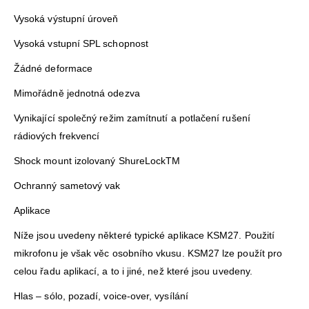
Vysoká výstupní úroveň
Vysoká vstupní SPL schopnost
Žádné deformace
Mimořádně jednotná odezva
Vynikající společný režim zamítnutí a potlačení rušení
rádiových frekvencí
Shock mount izolovaný ShureLockTM
Ochranný sametový vak
Aplikace
Níže jsou uvedeny některé typické aplikace KSM27. Použití
mikrofonu je však věc osobního vkusu. KSM27 lze použít pro
celou řadu aplikací, a to i jiné, než které jsou uvedeny.
Hlas – sólo, pozadí, voice-over, vysílání