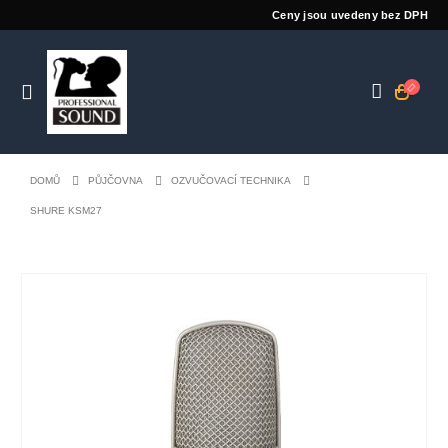
Ceny jsou uvedeny bez DPH
DOMŮ
PŮJČOVNA
OZVUČOVACÍ TECHNIKA
SHURE KSM27