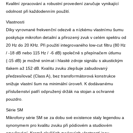
Kvalitní zpracování a robustní provedení zaručuje vynikající
odolnost při každodenním použití.
Vlastnosti
Díky vyrovnané frekvenční odezvě a nízkému vlastnímu šumu
poskytuje mikrofon detailní a přirozený zvuk v celém spektru od
20 Hz do 20 KHz. Při použití integrovaného low-cut filtru (80 Hz
/ -18 dB nebo 115 Hz / -6 dB) společně s přepínačem útlumu
(-15 dB) je možné snímat i hlasité zdroje signálu s akustickým
tlakem až 152 dB. Kvalitu zvuku zlepšuje zabudovaný
předzesilovač (Class A), bez transformátorová konstrukce
snižuje vlastní šum na minimální úroveň. K dodávanému
příslušenství patří odpružený držák na stojan a ochranné
pouzdro.
Série SM
Mikrofony série SM se za dobu své existence staly legendou a
synonymem pro kvalitu zvuku při pódiovém a studiovém