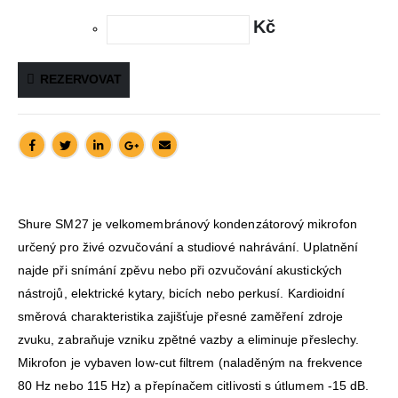
Kč
REZERVOVAT
Shure SM27 je velkomembránový kondenzátorový mikrofon
určený pro živé ozvučování a studiové nahrávání. Uplatnění
najde při snímání zpěvu nebo při ozvučování akustických
nástrojů, elektrické kytary, bicích nebo perkusí. Kardioidní
směrová charakteristika zajišťuje přesné zaměření zdroje
zvuku, zabraňuje vzniku zpětné vazby a eliminuje přeslechy.
Mikrofon je vybaven low-cut filtrem (naladěným na frekvence
80 Hz nebo 115 Hz) a přepínačem citlivosti s útlumem -15 dB.