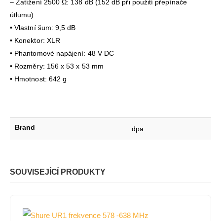
– Zatížení 2500 Ω: 138 dB (152 dB při použití přepínače
útlumu)
• Vlastní šum: 9,5 dB
• Konektor: XLR
• Phantomové napájení: 48 V DC
• Rozměry: 156 x 53 x 53 mm
• Hmotnost: 642 g
Brand
dpa
SOUVISEJÍCÍ PRODUKTY