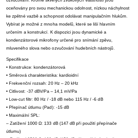
ozvučování. Kromě skvělých zvukových vlastností jsou
oceňovány pro svou mechanickou odolnost, nízkou náchylnost
ke zpětné vazbě a schopnost odolávat manipulačním hlukům.
Vybírat je možné z mnoha modelů, které se liší hlavním
určením a konstrukcí. K dispozici jsou dynamické a
kondenzátorové mikrofony určené pro snímání zpěvu,
mluveného slova nebo ozvučování hudebních nástrojů.
Specifikace
• Konstrukce: kondenzátorová
• Směrová charakteristika: kardioidní
• Frekvenční rozsah: 20 Hz – 20 kHz
• Citlivost: -37 dBV/Pa – 14,1 mV/Pa
• Low-cut filtr: 80 Hz / -18 dB nebo 115 Hz / -6 dB
• Přepínač útlumu (Pad): -15 dB
• Maximální SPL:
– Zatížení 1000 Ω: 133 dB (147 dB při použití přepínače
útlumu)