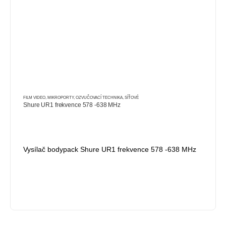
FILM VIDEO
,
MIKROPORTY
,
OZVUČOVACÍ TECHNIKA
,
SÍŤOVÉ
Shure UR1 frekvence 578 -638 MHz
Vysílač bodypack Shure UR1 frekvence 578 -638 MHz