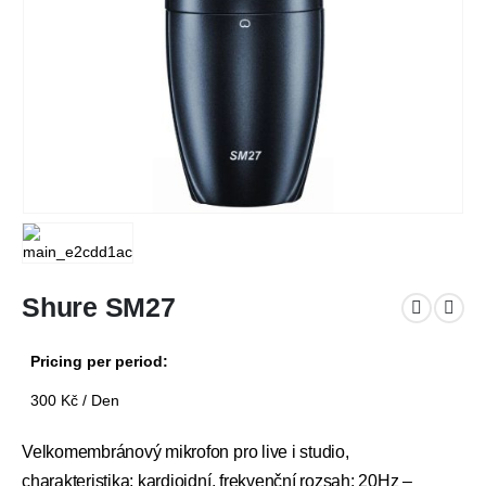
Shure SM27
Pricing per period:
300
Kč
/ Den
Velkomembránový mikrofon pro live i studio,
charakteristika: kardioidní, frekvenční rozsah: 20Hz –