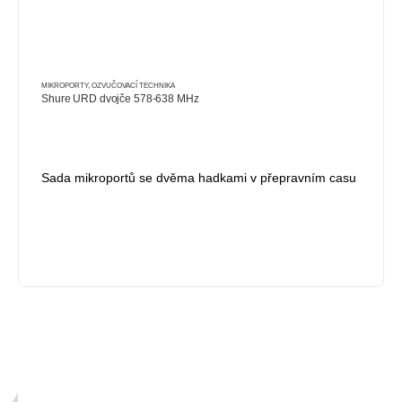
MIKROPORTY
,
OZVUČOVACÍ TECHNIKA
Shure URD dvojče 578-638 MHz
Sada mikroportů se dvěma hadkami v přepravním casu