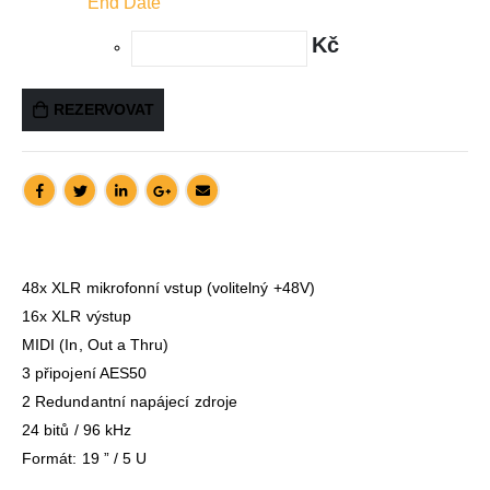
End Date
Kč
REZERVOVAT
48x XLR mikrofonní vstup (volitelný +48V)
16x XLR výstup
MIDI (In, Out a Thru)
3 připojení AES50
2 Redundantní napájecí zdroje
24 bitů / 96 kHz
Formát: 19 ” / 5 U