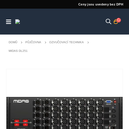
Ceny jsou uvedeny bez DPH
DOMŮ
PŮJČOVNA
OZVUČOVACÍ TECHNIKA
MIDAS DL251