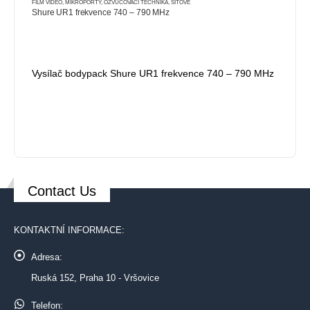
FILM VIDEO
,
MIKROPORTY
,
OZVUČOVACÍ TECHNIKA
,
SÍŤOVÉ
Shure UR1 frekvence 740 – 790 MHz
Vysílač bodypack Shure UR1 frekvence 740 – 790 MHz
Contact Us
KONTAKTNÍ INFORMACE:
Adresa:
Ruská 152, Praha 10 - Vršovice
Telefon: