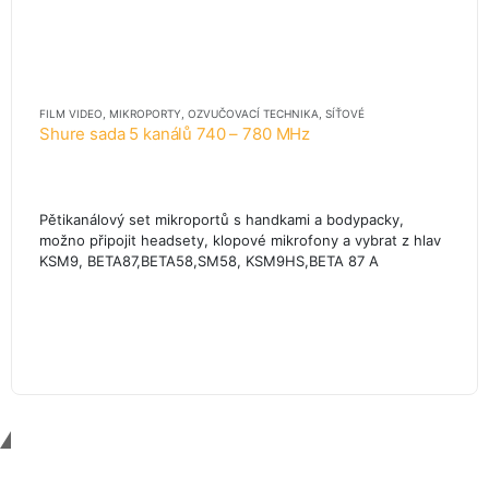
FILM VIDEO
,
MIKROPORTY
,
OZVUČOVACÍ TECHNIKA
,
SÍŤOVÉ
Shure sada 5 kanálů 740 – 780 MHz
Pětikanálový set mikroportů s handkami a bodypacky,
možno připojit headsety, klopové mikrofony a vybrat z hlav
KSM9, BETA87,BETA58,SM58, KSM9HS,BETA 87 A
Contact Us