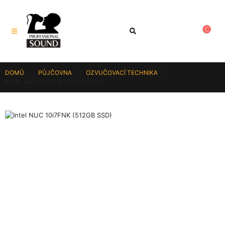
DOMŮ
PŮJČOVNA
OZVUČOVACÍ TECHNIKA
INTEL NUC 10I7FNK (512GB SSD)