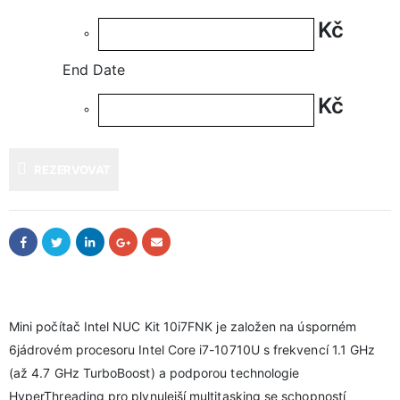
Kč
End Date
Kč
REZERVOVAT
Mini počítač Intel NUC Kit 10i7FNK je založen na úsporném
6jádrovém procesoru Intel Core i7-10710U s frekvencí 1.1 GHz
(až 4.7 GHz TurboBoost) a podporou technologie
HyperThreading pro plynulejší multitasking se schopností