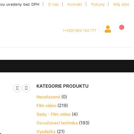
|
sou uvedeny bez DPH
O nás
Kontakt
Pokyny
Můj účet
(+420) 602 142 777
KATEGORIE PRODUKTU
Nezařazené
(0)
Film video
(219)
Sady - Film video
(4)
Ozvučovací technika
(193)
Vysílačky
(21)