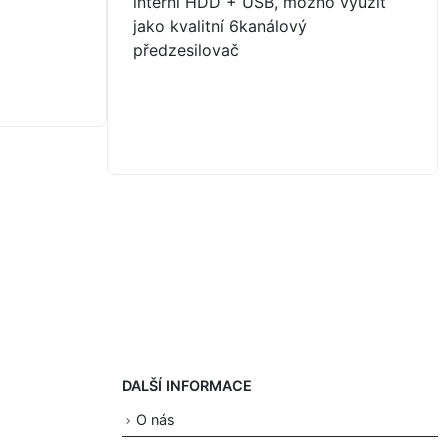
interní HDD + USB, možno využít
jako kvalitní 6kanálový
předzesilovač
DALŠÍ INFORMACE
O nás