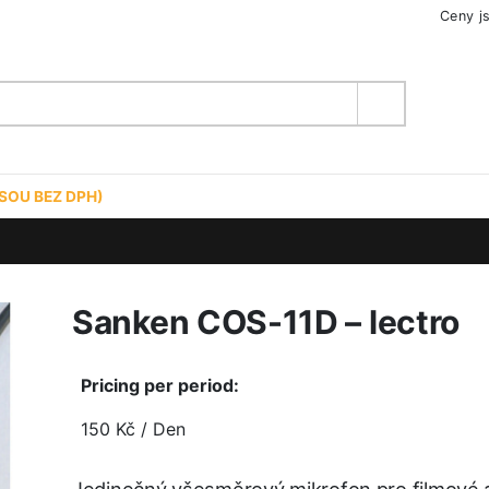
Ceny j
SOU BEZ DPH)
Sanken COS-11D – lectro
Pricing per period:
150
Kč
/ Den