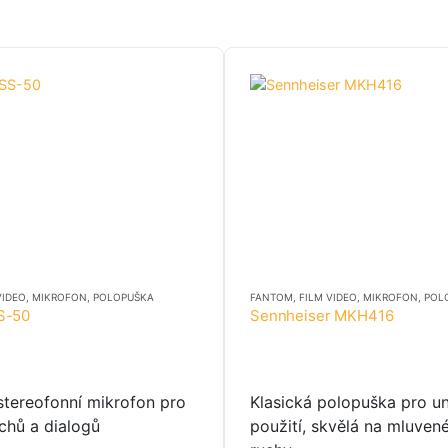
VIDEO
,
MIKROFON
,
POLOPUŠKA
FANTOM
,
FILM VIDEO
,
MIKROFON
,
POL
S-50
Sennheiser MKH416
 stereofonní mikrofon pro
Klasická polopuška pro un
chů a dialogů
použití, skvělá na mluven