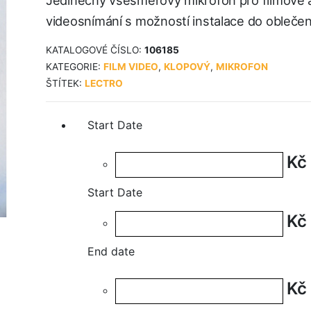
Jedinečný všesměrový mikrofon pro filmové 
videosnímání s možností instalace do oblečen
KATALOGOVÉ ČÍSLO:
106185
KATEGORIE:
FILM VIDEO
,
KLOPOVÝ
,
MIKROFON
ŠTÍTEK:
LECTRO
Start Date
Kč
Start Date
Kč
End date
Kč