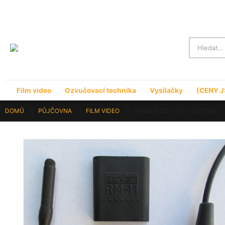
Film video
Ozvučovací technika
Vysílačky
(CENY J
DOMŮ
PŮJČOVNA
FILM VIDEO
SANKEN COS-11D – LECTRO