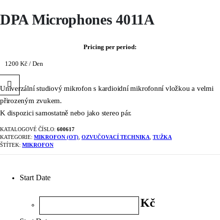
DPA Microphones 4011A
Pricing per period:
1200
Kč
/ Den
Univerzální studiový mikrofon s kardioidní mikrofonní vložkou a velmi
přirozeným zvukem.
K dispozici samostatně nebo jako stereo pár.
KATALOGOVÉ ČÍSLO:
600617
KATEGORIE:
MIKROFON (OT)
,
OZVUČOVACÍ TECHNIKA
,
TUŽKA
ŠTÍTEK:
MIKROFON
Start Date
Kč