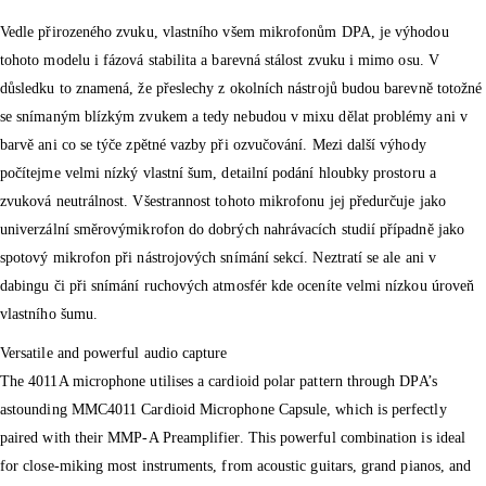
Vedle přirozeného zvuku, vlastního všem mikrofonům DPA, je výhodou
tohoto modelu i fázová stabilita a barevná stálost zvuku i mimo osu. V
důsledku to znamená, že přeslechy z okolních nástrojů budou barevně totožné
se snímaným blízkým zvukem a tedy nebudou v mixu dělat problémy ani v
barvě ani co se týče zpětné vazby při ozvučování. Mezi další výhody
počítejme velmi nízký vlastní šum, detailní podání hloubky prostoru a
zvuková neutrálnost. Všestrannost tohoto mikrofonu jej předurčuje jako
univerzální směrovýmikrofon do dobrých nahrávacích studií případně jako
spotový mikrofon při nástrojových snímání sekcí. Neztratí se ale ani v
dabingu či při snímání ruchových atmosfér kde oceníte velmi nízkou úroveň
vlastního šumu.
Versatile and powerful audio capture
The 4011A microphone utilises a cardioid polar pattern through DPA’s
astounding MMC4011 Cardioid Microphone Capsule, which is perfectly
paired with their MMP-A Preamplifier. This powerful combination is ideal
for close-miking most instruments, from acoustic guitars, grand pianos, and