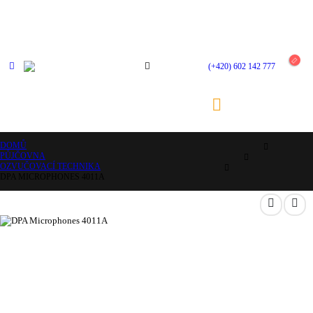
(+420) 602 142 777
DOMŮ
PŮJČOVNA
OZVUČOVACÍ TECHNIKA
DPA MICROPHONES 4011A