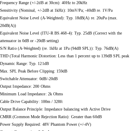
Frequency Range (+/-2dB at 30cm): 40Hz to 20kHz
Sensitivity (Nominal, +/-2dB at 1kHz): 10mV/Pa; -40dB re. 1V/Pa
Equivalent Noise Level (A-Weighted): Typ. 18dB(A) re. 20uPa (max.
20dB(A))
Equivalent Noise Level (ITU-R BS.468-4): Typ. 25dB (Correct with the
attenuator in 0dB or -20dB setting)
S/N Ratio (A-Weighted) (re. 1kHz at 1Pa (94dB SPL)): Typ. 76dB(A)
THD (Total Harmonic Distortion: Less than 1 percent up to 139dB SPL peak
Dynamic Range: Typ. 121dB
Max. SPL Peak Before Clipping: 159dB
Switchable Attenuator: 0dB/-20dB
Output Impedance: 200 Ohms
Minimum Load Impedance: 2k Ohms
Cable Drive Capability: 100m / 328ft
Output Balance Principle: Impedance balancing with Active Drive
CMRR (Common Mode Rejection Ratio): Greater than 60dB
Power Supply Required: 48V Phantom Power (+/-4V)