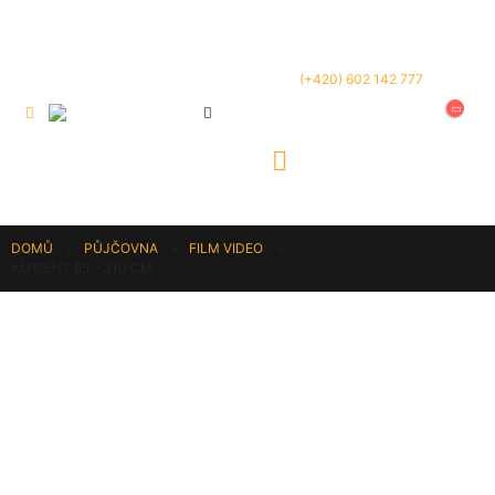
(+420) 602 142 777
DOMŮ
PŮJČOVNA
FILM VIDEO
AMBIENT 85 – 310 CM